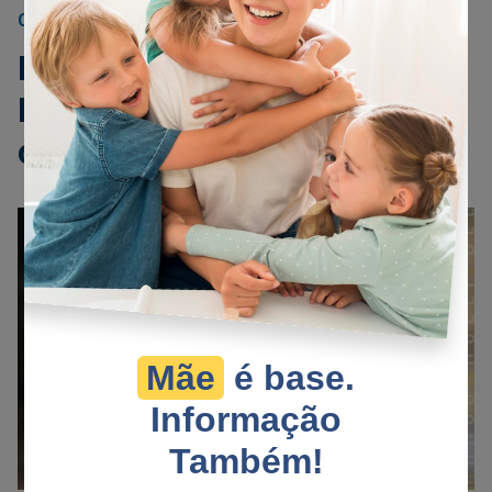
CONCLAVE
17/05/2025
No Vaticano, Conclave.
Entre o Senado e o STF,
conchavo
Mãe
é base.
Informação
Também!