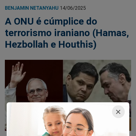
BENJAMIN NETANYAHU
14/06/2025
A ONU é cúmplice do
terrorismo iraniano (Hamas,
Hezbollah e Houthis)
×