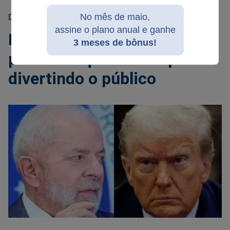
No mês de maio,
DONALD TRUMP
24/02/2025
assine o plano anual e ganhe
Lula virou um zumbi
3 meses de bônus!
putrefato que se comporta
divertindo o público