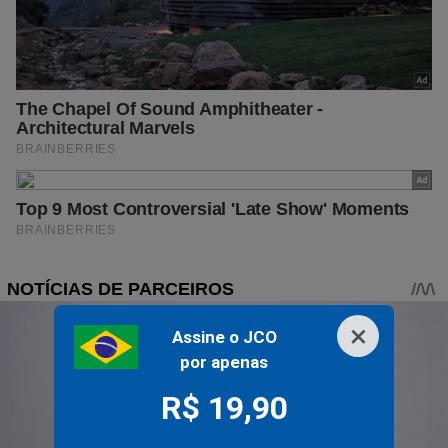
×
Assine o JCO
por apenas
R$ 19,90