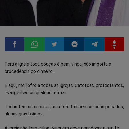
Compartilhar
Compartilhar
Compartilhar
Compartilhar
Compartilhar
Compart
Para a igreja toda doação é bem-vinda, não importa a
procedência do dinheiro.
no
no
no
no
no
no
E aqui, me refiro a todas as igrejas. Católicas, protestantes,
Facebook
Whatsapp
Twitter
Messenger
Telegram
Gettr
evangélicas ou qualquer outra.
Todas têm suas obras, mas tem também os seus pecados,
alguns gravíssimos.
A igreja não tem culpa. Ninguém deve abandonar a sua fé.