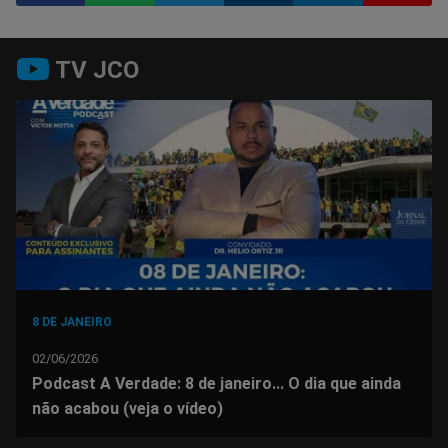
Compartilhar
Compartilhar
Compartilhar
Compartilhar
Compartilhar
Compart
TV JCO
no
no
no
no
no
no
Facebook
Whatsapp
Twitter
Messenger
Telegram
Gettr
8 DE JANEIRO
02/06/2026
Podcast A Verdade: 8 de janeiro... O dia que ainda
não acabou (veja o vídeo)