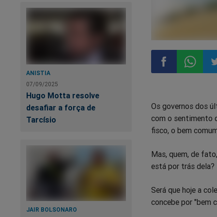
ANISTIA
07/09/2025
Compartilhar
Compart
Co
Hugo Motta resolve
Os governos dos últ
desafiar a força de
no
no
n
com o sentimento qu
Tarcísio
fisco, o bem comum 
Facebook
Whatsa
Tw
Mas, quem, de fato
está por trás dela?
Será que hoje a col
concebe por "bem 
JAIR BOLSONARO