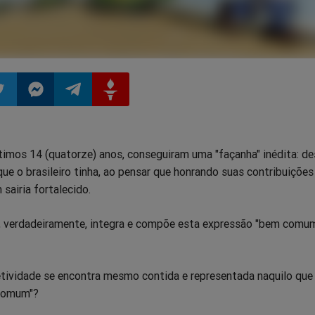
ilhar
mpartilhar
Compartilhar
Compartilhar
Compartilhar
imos 14 (quatorze) anos, conseguiram uma "façanha" inédita: des
o
no
no
no
e o brasileiro tinha, ao pensar que honrando suas contribuiçõe
sairia fortalecido.
pp
itter
Messenger
Telegram
Gettr
, verdadeiramente, integra e compõe esta expressão "bem comu
etividade se encontra mesmo contida e representada naquilo que
comum"?