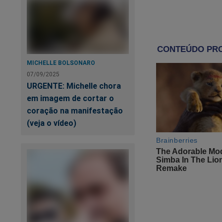
considerada insalub
O imposto virou o 
para desenvolver o 
MICHELLE BOLSONARO
Ninguém aguenta m
07/09/2025
URGENTE: Michelle chora
O fisco é o legítim
em imagem de cortar o
arrecadatório, da m
coração na manifestação
que se concebe com
(veja o vídeo)
Je
re