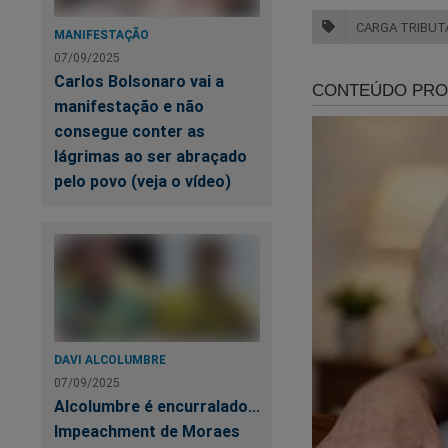
CARGA TRIBUT
MANIFESTAÇÃO
07/09/2025
Carlos Bolsonaro vai a
manifestação e não
consegue conter as
lágrimas ao ser abraçado
pelo povo (veja o vídeo)
Mo
se
Mi
me
DAVI ALCOLUMBRE
07/09/2025
O 
Alcolumbre é encurralado...
e
Impeachment de Moraes