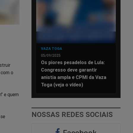
VAZA TOGA
05/09/2025
Os piores pesadelos de Lula:
truir
Congresso deve garantir
s com o
anistia ampla e CPMI da Vaza
Toga (veja o vídeo)
m" e quem
NOSSAS REDES SOCIAIS
 se
Facebook