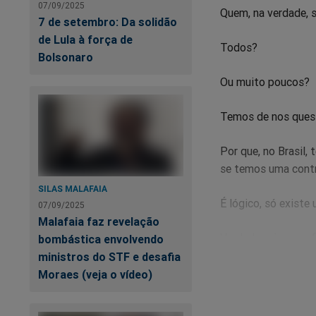
07/09/2025
Quem, na verdade, 
7 de setembro: Da solidão
de Lula à força de
Todos?
Bolsonaro
Ou muito poucos?
Temos de nos quest
Por que, no Brasil
se temos uma contr
SILAS MALAFAIA
É lógico, só existe
07/09/2025
Malafaia faz revelação
Verdade seja: para f
bombástica envolvendo
ministros do STF e desafia
No Brasil, Alibabá 
Moraes (veja o vídeo)
fazer uma árvore ge
após o chefe do ban