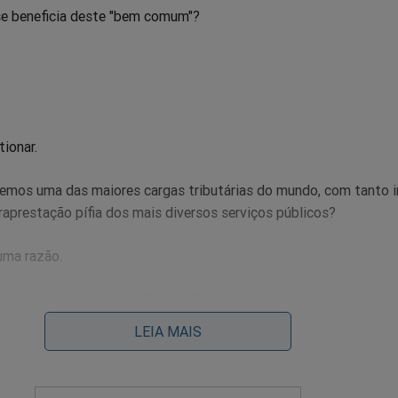
se beneficia deste "bem comum"?
ionar.
, temos uma das maiores cargas tributárias do mundo, com tanto 
aprestação pífia dos mais diversos serviços públicos?
 uma razão.
inanciar a corrupção de Norte a Sul.
LEIA MAIS
e seus 40 "amigos" se proliferaram tanto, mas tanto, que se tent
nealógica, para identificar a última geração dos que entravam na
do dizer "abra-te Sésamo", a probabilidade desta atividade ser