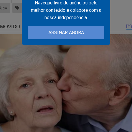
Navegue livre de anúncios pelo
ÁRIA
CORRUPÇÃO
melhor conteúdo e colabore com a
nossa independência.
ASSINAR AGORA
vimentos dos Caminhoneiros desnuda o sindicalismo pele
m representatividade (Veja o Vídeo)
chel Temer, o defunto insepulto e Marun, flagrado novame
ntira (Veja o Vídeo)
povo precisa aprender a votar: Dilma e Aécio lideram pesqu
m Minas