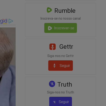
Rumble
Inscreva-se no nosso canal
Inscrever-se
Gettr
go e
Siga-nos no Gettr
Seguir
nte na
Truth
isas
Siga-nos no Truth
Seguir