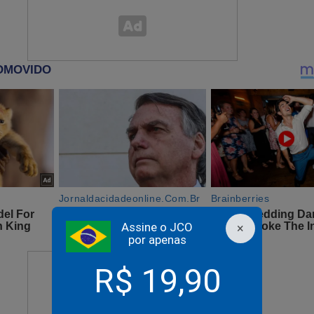
re já ultrapassa o descomunal.
mecanismo para materializar a corrupção, quando deveria ser o 
país.
ais pagar tanto imposto.
o "sinônimo" para o que se compreende por órgão espoliativo-
esma forma que contribuinte passou a ser a perfeita "tradução", 
o vítima de confisco.
Assine o JCO
×
an Wyllys, detentor de mandato medíocre, pede dinheiro pa
por apenas
eleição (Veja o Vídeo)
R$ 19,90