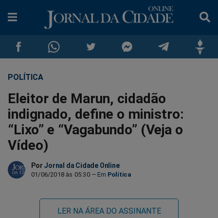
POLÍTICA
Compartilhar
Compartilhar
Compartilhar
Compartilhar
Compartilhar
Compar
Eleitor de Marun, cidadão
no
no
no
no
no
no
indignado, define o ministro:
“Lixo” e “Vagabundo” (Veja o
Facebook
Whatsapp
Twitter
Messenger
Telegram
Gettr
Vídeo)
Por
Jornal da Cidade Online
01/06/2018 às 05:30
Política
LER NA ÁREA DO ASSINANTE