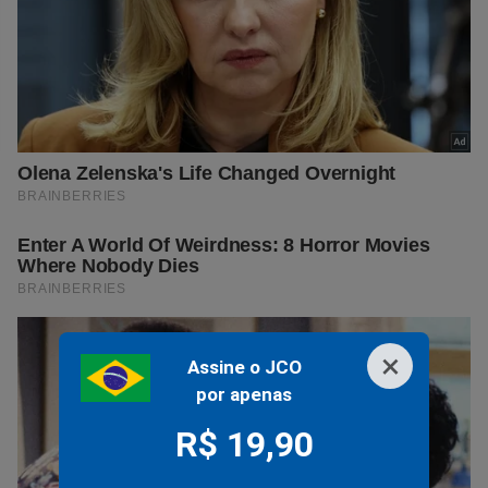
×
Assine o JCO
por apenas
R$ 19,90