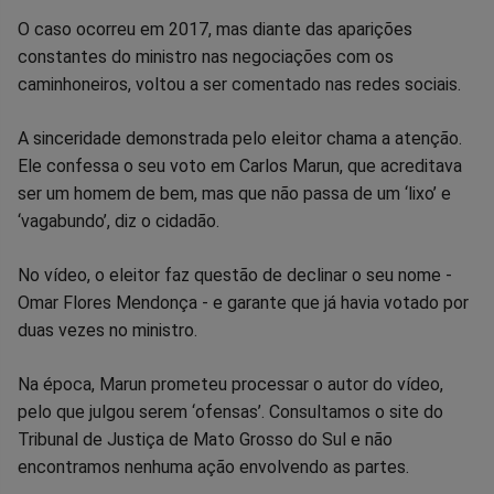
Compartilhar
Compartilhar
Compartilhar
Compartilhar
Compartilhar
Compart
O caso ocorreu em 2017, mas diante das aparições
constantes do ministro nas negociações com os
no
no
no
no
no
no
caminhoneiros, voltou a ser comentado nas redes sociais.
Facebook
Whatsapp
Twitter
Messenger
Telegram
Gettr
A sinceridade demonstrada pelo eleitor chama a atenção.
Ele confessa o seu voto em Carlos Marun, que acreditava
ser um homem de bem, mas que não passa de um ‘lixo’ e
‘vagabundo’, diz o cidadão.
No vídeo, o eleitor faz questão de declinar o seu nome -
Omar Flores Mendonça - e garante que já havia votado por
duas vezes no ministro.
Na época, Marun prometeu processar o autor do vídeo,
pelo que julgou serem ‘ofensas’. Consultamos o site do
Tribunal de Justiça de Mato Grosso do Sul e não
encontramos nenhuma ação envolvendo as partes.