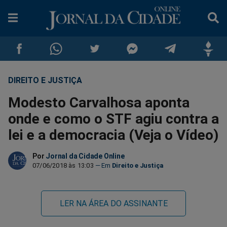
DIREITO E JUSTIÇA
Compartilhar
Compartilhar
Compartilhar
Compartilhar
Compartilhar
Compar
Modesto Carvalhosa aponta
no
no
no
no
no
no
onde e como o STF agiu contra a
lei e a democracia (Veja o Vídeo)
Facebook
Whatsapp
Twitter
Messenger
Telegram
Gettr
Por
Jornal da Cidade Online
07/06/2018 às 13:03
Direito e Justiça
LER NA ÁREA DO ASSINANTE