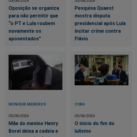
05/06/2026
05/06/2026
Oposição se organiza
Pesquisa Quaest
para não permitir que
mostra disputa
“o PT e Lula roubem
presidencial após Lula
novamente os
incitar crime contra
aposentados”
Flávio
MONIQUE MEDEIROS
CUBA
05/06/2026
05/06/2026
Mãe do menino Henry
O início do fim do
Borel deixa a cadeia e
lulismo