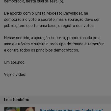
democracia, nesta quarta-feira (6).
no
no
no
no
no
no
De acordo com o jurista Modesto Carvalhosa, na
Facebook
Whatsapp
Twitter
Messenger
Telegram
Gettr
democracia o voto é secreto, mas a apuração deve ser
pública, tem que ter uma base, o registro dos votos.
Nesse sentido, a apuração ‘secreta’, proporcionada pela
urna eletrônica e sujeita a todo tipo de fraude é temerária
e contra todos os princípios democráticos.
Um absurdo.
Veja o vídeo:
Em vídeo patético por "Lula Livre",