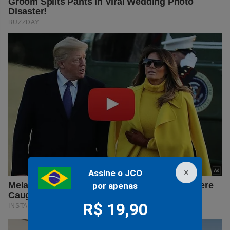
×
Assine o JCO
por apenas
R$ 19,90