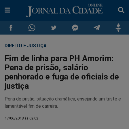
DIREITO E JUSTIÇA
Compartilhar
Compartilhar
Compartilhar
Compartilhar
Compartilhar
Compar
Fim de linha para PH Amorim:
no
no
no
no
no
no
Pena de prisão, salário
penhorado e fuga de oficiais de
Facebook
Whatsapp
Twitter
Messenger
Telegram
Gettr
justiça
Pena de prisão, situação dramática, ensejando um triste e
lamentável fim de carreira.
17/06/2018 às 02:02