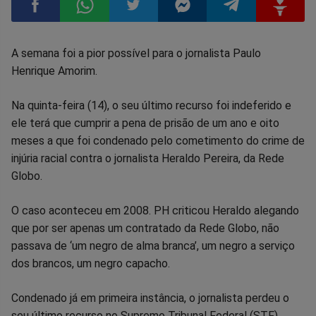
Compartilhar
Compartilhar
Compartilhar
Compartilhar
Compartilhar
Compart
A semana foi a pior possível para o jornalista Paulo
Henrique Amorim.
no
no
no
no
no
no
Na quinta-feira (14), o seu último recurso foi indeferido e
Facebook
Whatsapp
Twitter
Messenger
Telegram
Gettr
ele terá que cumprir a pena de prisão de um ano e oito
meses a que foi condenado pelo cometimento do crime de
injúria racial contra o jornalista Heraldo Pereira, da Rede
Globo.
O caso aconteceu em 2008. PH criticou Heraldo alegando
que por ser apenas um contratado da Rede Globo, não
passava de ‘um negro de alma branca’, um negro a serviço
dos brancos, um negro capacho.
Condenado já em primeira instância, o jornalista perdeu o
seu último recurso no Supremo Tribunal Federal (STF).