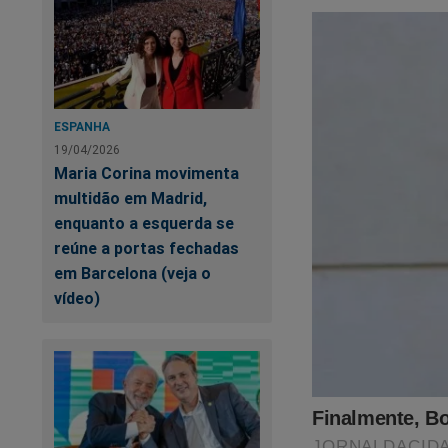
‘obra’ do Supremo, 
própria ‘vontade’, s
O que agora ficou 
de 2018 será o ven
descartável ‘deles’.
ESPANHA
‘totalização’ (???)
19/04/2026
Maria Corina movimenta
entre os bandidos 
multidão em Madrid,
Econômico, e da pró
enquanto a esquerda se
reúne a portas fechadas
O que dizer de um p
em Barcelona (veja o
altura? Merece ser 
vídeo)
cordeiros?
E as tais Forças Ar
fazer nada de conc
asseguraria o direi
Soberano do Povo (