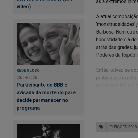
as a extremos inima
vídeo)
A atual composição
‘monstruosidades’ j
Barbosa. Num outro 
honestidade e à dec
atrás das grades, 
Poderes da Repúbli
Então talvez se opo
REDE GLOBO
problema já existen
20/04/2026
Participante do BBB é
poder sem limites q
avisada da morte do pai e
decide permanecer no
Após os diversos es
programa
operações da Políci
‘Lava Jato’, alguns
durante certo temp
ELEIÇÕES 2018
ou condenavam algu