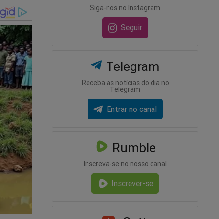
Siga-nos no Instagram
Seguir
alicerces
 e
Telegram
Receba as notícias do dia no
unal
Telegram
rou e
Entrar no canal
adora
ente
 Poder
Rumble
ões de
Inscreva-se no nosso canal
ado sem
Inscrever-se
 além do
 Poder