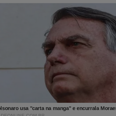
e que teriam aprovado aquela minirreforma eleitoral lá de 2015 c
ó para fazer ‘média’.
absolutamente escancarado é que o candidato do ‘mecanismo’ nas
cedor, com ou sem Lula, que também não passa de instrumento
 O vencedor da eleição presidencial nas tais urnas eletrônicas, co
 centralizada no TSE, em Brasília, será apontado através de um ‘c
que agem em formação de quadrilha dentro da política, do Poder
pria Justiça. O ‘mecanismo’ é quem escolherá o futuro President
ovo que tolera todas essas barbaridades de cabeça baixa, sem r
chamado de ‘povo’? Essa atitude não seria mais própria a um reb
madas? Para que elas servem? Para ‘decorar’? Para falar grosso 
reto? Nunca leram o comando do artigo 142 da Constituição que
to e mesmo o dever de ‘intervenção’ ,em nome do Poder Instituint
CF, art.1º, parágrafo1º)? Por que ficam totalmente omissos dia