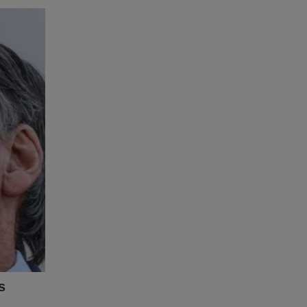
ontra a
 eleições
m a
onsenso’
e.
eagir à
anho de
e nada
 lhes
e e
nte dessa