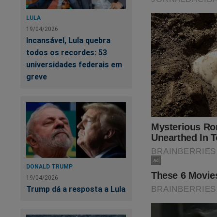
trágica situação p
macabras manobras 
LULA
19/04/2026
O que Caxias estar
Incansável, Lula quebra
Militar de qualque
todos os recordes: 53
universidades federais em
greve
PT
Li
DONALD TRUMP
19/04/2026
Trump dá a resposta a Lula