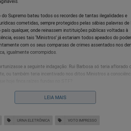
gináveis.
 do Supremo bateu todos os recordes de tantas ilegalidades e
urídicas cometidas, sempre protegidos pelas sábias palavras de 
país qualquer, onde reinassem instituições públicas voltadas à
ência, esses tais ‘Ministros’ já estariam todos apeados do poder
juntamente com os seus comparsas de crimes assentados nos de
ca, igualmente corrompidos.
rtunizasse a seguinte indagação: Rui Barbosa só teria aflorado 
te, ou também teria incentivado nos ditos Ministros a consciênc
ue hoje finca raízes fundas no STF?
cândalos e roubalheiras do dinheiro público apurados nas divers
LEIA MAIS
a, Ministério Público e Justiça Federal, dentre as quais “o Mensa
 poucos Ministros do STF conseguiram até ‘enganar’ (a ‘torcida’??
o. Até pareciam imparciais e de certo modo ‘severos’ quando ce
URNA ELETRÔNICA
VOTO IMPRESSO
m político ou autoridade corrupta “miúda”. Davam a impressão 