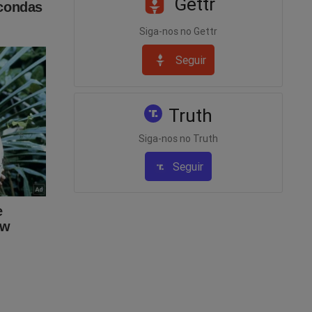
Gettr
deral,
Siga-nos no Gettr
 contra
Seguir
sse
Truth
agem em
a a
Siga-nos no Truth
ando das
Seguir
eria tão
 urnas
esmo.
iedade
u direito
r isso
taram da