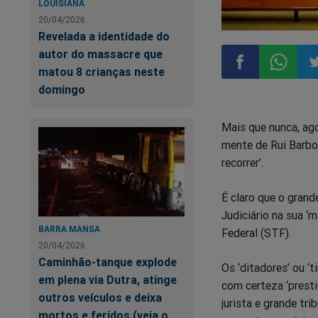
LOUISIANA
20/04/2026
Revelada a identidade do
autor do massacre que
matou 8 crianças neste
domingo
Compartilhar
Compart
Co
Mais que nunca, ago
no
no
n
mente de Rui Barbos
recorrer’.
Facebook
Whatsa
Tw
É claro que o grand
Judiciário na sua ‘m
BARRA MANSA
Federal (STF).
20/04/2026
Caminhão-tanque explode
Os ‘ditadores’ ou 
em plena via Dutra, atinge
com certeza ‘presti
outros veículos e deixa
jurista e grande tr
mortos e feridos (veja o