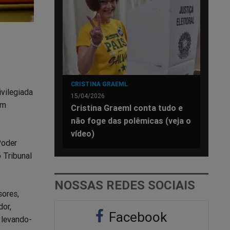
CRISTINA GRAEML
ivilegiada
15/04/2026
em
Cristina Graeml conta tudo e
não foge das polêmicas (veja o
vídeo)
Poder
o Tribunal
NOSSAS REDES SOCIAIS
sores,
dor,
Facebook
, levando-