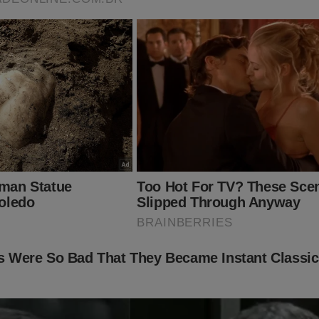
olítica que massacra o Povo Brasileiro? São covardes? Cúmplices
contra o povo? Seus principais comandos ‘avermelharam’?
ia achando se vivo fosse de toda essa situação que envergonhari
r país do mundo?
 zomba a sociedade, comemora a absolvição de Gleisi e pe
vre (Veja o Vídeo)