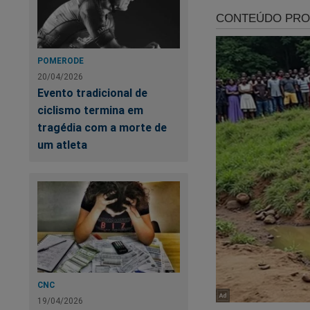
praticarem à verdad
Ledo engano, toda
‘desmunhecando’ qu
POMERODE
do ‘mecanismo’ (sis
20/04/2026
também a corrupção
Evento tradicional de
ciclismo termina em
O ‘desmunhecamento
tragédia com a morte de
conseguiu mostrar a
um atleta
acolheu a ADI (ação
Geral da República
Michel Temer, e que
Legislativo, e que 
2018 haveria també
Onde estaria, pergu
qualquer motivo jur
CNC
mais, que a regulaç
19/04/2026