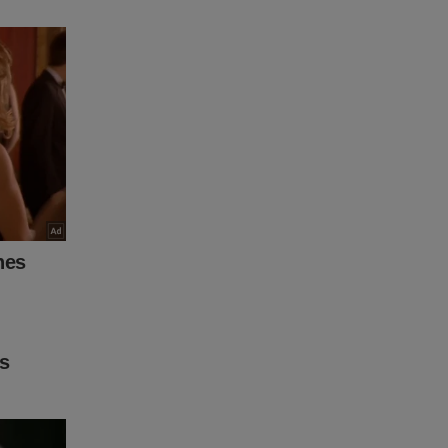
 nessas
a o Poder
de Lula