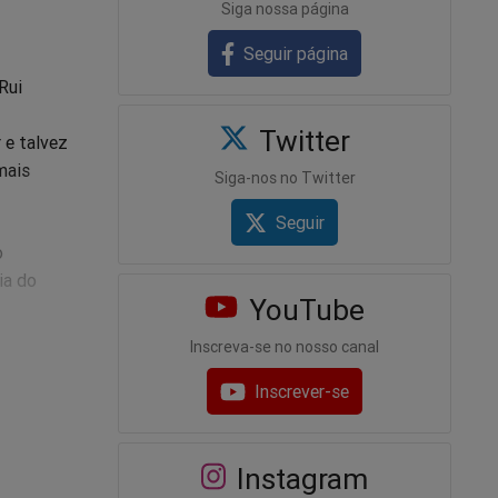
Siga nossa página
Seguir página
Rui
Twitter
 e talvez
mais
Siga-nos no Twitter
Seguir
o
ia do
YouTube
Inscreva-se no nosso canal
as
lão” e a
Inscrever-se
?)
nsuravam
Instagram
de