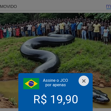
eira e almejada Justiça.
via. Mesmo os que pareciam mais honrados e honestos acabaram
ando enfrentaram um julgamento decisivo que poderia abalar os 
tema de poder global que controla a política, o Poder Econômico
 sistêmica), do qual ‘eles’ também fazem parte.
’ total do Supremo Tribunal Federal - ocasião em que esse trib
s suas verdadeiras e afiadas ‘garras’- deu-se quando ele se depa
 direta de inconstitucionalidade) Nº 5899, requerida pela Procur
, Raquel Dodge, na verdade uma “cobra (bem) mandada” do Presid
 visava cancelar a minirreforma eleitoral de 2015, aprovada pelo
determinava que em 5% das urnas eleitorais eletrônicas nas eleiç
×
Assine o JCO
m em paralelo a impressão do voto em papel.
por apenas
nto eu, a “inconstitucionalidade” de tal dispositivo legal cancel
R$ 19,90
ídico, muito menos “constitucional”, pelo Supremo? Saliente-se,
ão de matéria eleitoral é de competência infraconstitucional, do