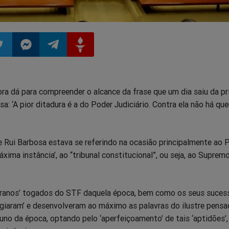
ilhar
mpartilhar
Compartilhar
Compartilhar
Compartilhar
ra dá para compreender o alcance da frase que um dia saiu da pr
o
no
no
no
a: ‘A pior ditadura é a do Poder Judiciário. Contra ela não há qu
pp
itter
Messenger
Telegram
Gettr
e Rui Barbosa estava se referindo na ocasião principalmente ao 
áxima instância’, ao “tribunal constitucional”, ou seja, ao Suprem
‘tiranos’ togados do STF daquela época, bem como os seus suces
giaram’ e desenvolveram ao máximo as palavras do ilustre pensa
ibuno da época, optando pelo ‘aperfeiçoamento’ de tais ‘aptidões’