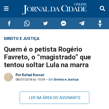
DIREITO E JUSTIÇA
Compartilhar
Compartilhar
Compartilhar
Compartilhar
Compartilhar
Compar
Quem é o petista Rogério
no
no
no
no
no
no
Favreto, o “magistrado” que
tentou soltar Lula na marra
Facebook
Whatsapp
Twitter
Messenger
Telegram
Gettr
Por
Rafael Rosset
08/07/2018 às 15:09
Direito e Justiça
LER NA ÁREA DO ASSINANTE