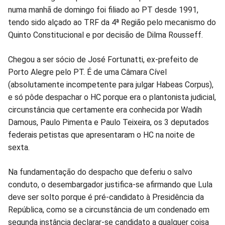
numa manhã de domingo foi filiado ao PT desde 1991,
no
no
no
no
no
no
tendo sido alçado ao TRF da 4ª Região pelo mecanismo do
Quinto Constitucional e por decisão de Dilma Rousseff.
Facebook
Whatsapp
Twitter
Messenger
Telegram
Gettr
Chegou a ser sócio de José Fortunatti, ex-prefeito de
Porto Alegre pelo PT. É de uma Câmara Cível
(absolutamente incompetente para julgar Habeas Corpus),
e só pôde despachar o HC porque era o plantonista judicial,
circunstância que certamente era conhecida por Wadih
Damous, Paulo Pimenta e Paulo Teixeira, os 3 deputados
federais petistas que apresentaram o HC na noite de
sexta.
Na fundamentação do despacho que deferiu o salvo
conduto, o desembargador justifica-se afirmando que Lula
deve ser solto porque é pré-candidato à Presidência da
República, como se a circunstância de um condenado em
segunda instância declarar-se candidato a qualquer coisa