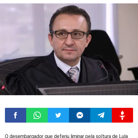
Compartilhar
Compartilhar
Compartilhar
Compartilhar
Compartilhar
Compart
O desembargador que deferiu liminar pela soltura de Lula