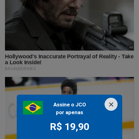
×
Assine o JCO
por apenas
R$ 19,90