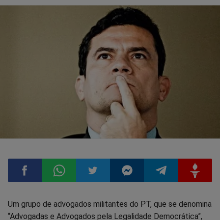
Compartilhar
Compartilhar
Compartilhar
Compartilhar
Compartilhar
Compart
Um grupo de advogados militantes do PT, que se denomina
“Advogadas e Advogados pela Legalidade Democrática”,