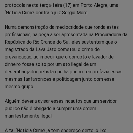
no
no
no
no
no
no
protocola nesta terça-feira (17) em Porto Alegre, uma
‘Notícia Crime’ contra o juiz Sérgio Moro.
Facebook
Whatsapp
Twitter
Messenger
Telegram
Gettr
Numa demonstração da mediocridade que ronda estes
profissionais, na peça a ser apresentada na Procuradoria da
República do Rio Grande do Sul, eles sustentam que o
magistrado da Lava Jato cometeu o crime de
prevaricação, ao impedir que o corrupto e lavador de
dinheiro fosse solto por um ato ilegal de um
desembargador petista que há pouco tempo fazia essas
mesmas fanfarronices e politicagem junto com esse
mesmo grupo.
Alguém deveria avisar esses incautos que um servidor
público não é obrigado a cumprir uma ordem
manifestamente ilegal.
A tal ‘Notícia Crime’ já tem endereço certo: o lixo.