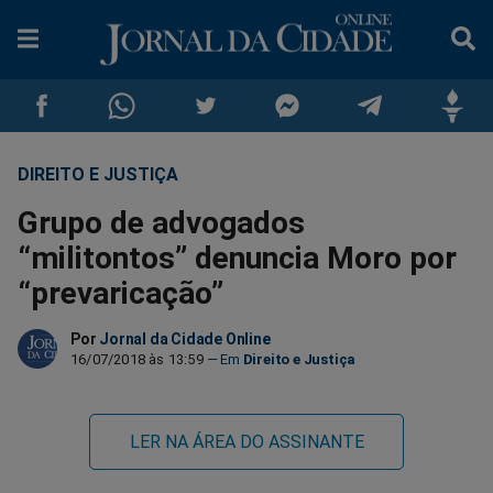
DIREITO E JUSTIÇA
Compartilhar
Compartilhar
Compartilhar
Compartilhar
Compartilhar
Compar
Grupo de advogados
no
no
no
no
no
no
“militontos” denuncia Moro por
“prevaricação”
Facebook
Whatsapp
Twitter
Messenger
Telegram
Gettr
Por
Jornal da Cidade Online
16/07/2018 às 13:59
Direito e Justiça
LER NA ÁREA DO ASSINANTE