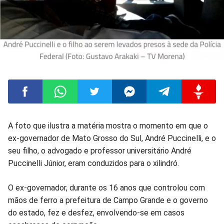
Compartilhar
Compartilhar
Compartilhar
Compartilhar
Compartilhar
Compart
A foto que ilustra a matéria mostra o momento em que o
ex-governador de Mato Grosso do Sul, André Puccinelli, e o
no
no
no
no
no
no
seu filho, o advogado e professor universitário André
Puccinelli Júnior, eram conduzidos para o xilindró.
Facebook
Whatsapp
Twitter
Messenger
Telegram
Gettr
O ex-governador, durante os 16 anos que controlou com
mãos de ferro a prefeitura de Campo Grande e o governo
do estado, fez e desfez, envolvendo-se em casos