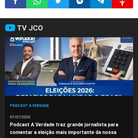
Compartilhar
Compartilhar
Compartilhar
Compartilhar
Compartilhar
Compart
TV JCO
no
no
no
no
no
no
Facebook
Whatsapp
Twitter
Messenger
Telegram
Gettr
PODCAST A VERDADE
01/07/2026
Podcast A Verdade traz grande jornalista para
comentar a eleição mais importante da nossa