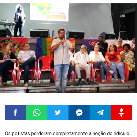
Compartilhar
Compartilhar
Compartilhar
Compartilhar
Compartilhar
Compart
Os petistas perderam completamente a noção do ridículo.