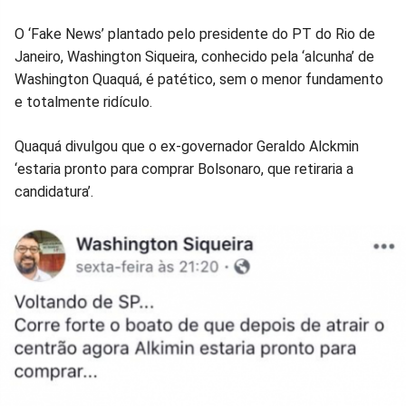
no
no
no
no
no
no
O ‘Fake News’ plantado pelo presidente do PT do Rio de
Janeiro, Washington Siqueira, conhecido pela ‘alcunha’ de
Facebook
Whatsapp
Twitter
Messenger
Telegram
Gettr
Washington Quaquá, é patético, sem o menor fundamento
e totalmente ridículo.
Quaquá divulgou que o ex-governador Geraldo Alckmin
‘estaria pronto para comprar Bolsonaro, que retiraria a
candidatura’.