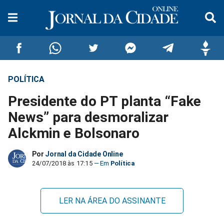
POLÍTICA
Compartilhar
Compartilhar
Compartilhar
Compartilhar
Compartilhar
Compar
Presidente do PT planta “Fake
no
no
no
no
no
no
News” para desmoralizar
Alckmin e Bolsonaro
Facebook
Whatsapp
Twitter
Messenger
Telegram
Gettr
Por
Jornal da Cidade Online
24/07/2018 às 17:15
Política
LER NA ÁREA DO ASSINANTE