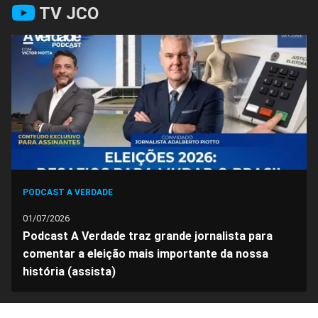
TV JCO
no
no
no
no
no
no
Facebook
Whatsapp
Twitter
Messenger
Telegram
Gettr
PODCAST A VERDADE
01/07/2026
Podcast A Verdade traz grande jornalista para
comentar a eleição mais importante da nossa
história (assista)