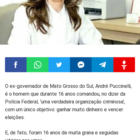
Compartilhar
Compartilhar
Compartilhar
Compartilhar
Compartilhar
Compart
O ex-governador de Mato Grosso do Sul, André Puccinelli,
é o homem que durante 16 anos comandou, no dizer da
no
no
no
no
no
no
Polícia Federal, ‘uma verdadeira organização criminosa’,
com um único objetivo: ganhar muito dinheiro e vencer
Facebook
Whatsapp
Twitter
Messenger
Telegram
Gettr
eleições.
E, de fato, foram 16 anos de muita grana e seguidas