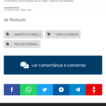
da Redação
ANDRÉ PUCCINELLI
CARLOS MARUN
POLÍCIA FEDERAL
Ler comentários e comentar
Compartilhar
Compartilhar
Compartilhar
Compartilhar
Compartilhar
Compart