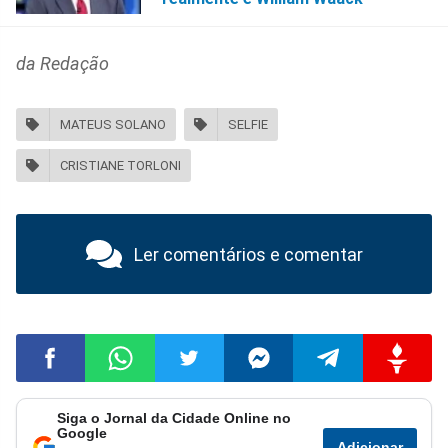
da Redação
MATEUS SOLANO
SELFIE
CRISTIANE TORLONI
Ler comentários e comentar
Siga o Jornal da Cidade Online no
Compartilhar
Compartilhar
Compartilhar
Compartilhar
Compartilhar
Compart
Google
Adicionar