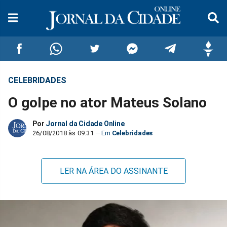
CELEBRIDADES
Compartilhar
Compartilhar
Compartilhar
Compartilhar
Compartilhar
Compar
O golpe no ator Mateus Solano
no
no
no
no
no
no
Por
Jornal da Cidade Online
Facebook
Whatsapp
Twitter
Messenger
Telegram
Gettr
26/08/2018 às 09:31
Celebridades
LER NA ÁREA DO ASSINANTE