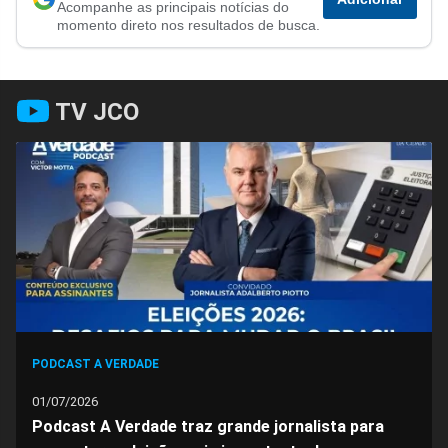
Acompanhe as principais notícias do
no
no
no
no
no
no
momento direto nos resultados de busca.
Facebook
Whatsapp
Twitter
Messenger
Telegram
Gettr
TV JCO
PODCAST A VERDADE
01/07/2026
Podcast A Verdade traz grande jornalista para