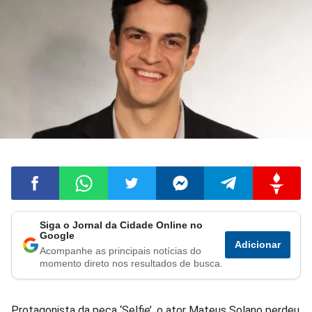
Siga o Jornal da Cidade Online no
Compartilhar
Compartilhar
Compartilhar
Compartilhar
Compartilhar
Compart
Google
Adicionar
Acompanhe as principais notícias do
no
no
no
no
no
no
momento direto nos resultados de busca.
Facebook
Whatsapp
Twitter
Messenger
Telegram
Gettr
Protagonista da peça ‘Selfie’, o ator Mateus Solano perdeu