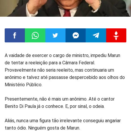
Compartilhar
Compartilhar
Compartilhar
Compartilhar
Compartilhar
Compart
A vaidade de exercer o cargo de ministro, impediu Marun
de tentar a reeleição para a Câmara Federal.
no
no
no
no
no
no
Provavelmente não seria reeleito, mas continuaria um
anônimo e talvez até passasse despercebido aos olhos do
Facebook
Whatsapp
Twitter
Messenger
Telegram
Gettr
Ministério Público.
Presentemente, não é mais um anônimo. Até o cantor
Benito Di Paula já o conhece. E, por sinal, o odeia.
Aliás, nunca uma figura tão irrelevante conseguiu angariar
tanto ódio. Ninguém gosta de Marun.