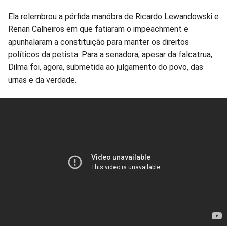
Facebook
Whatsapp
Twitter
Messenger
Telegram
Gettr
Ela relembrou a pérfida manóbra de Ricardo Lewandowski e
Renan Calheiros em que fatiaram o impeachment e
apunhalaram a constituição para manter os direitos
políticos da petista. Para a senadora, apesar da falcatrua,
Dilma foi, agora, submetida ao julgamento do povo, das
urnas e da verdade.