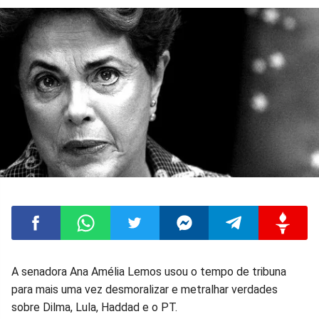
Compartilhar
Compartilhar
Compartilhar
Compartilhar
Compartilhar
Compart
A senadora Ana Amélia Lemos usou o tempo de tribuna
para mais uma vez desmoralizar e metralhar verdades
no
no
no
no
no
no
sobre Dilma, Lula, Haddad e o PT.