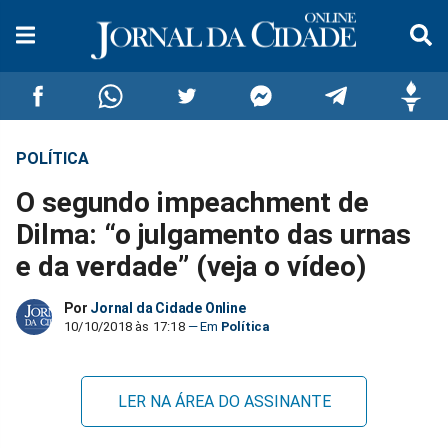
POLÍTICA
Compartilhar
Compartilhar
Compartilhar
Compartilhar
Compartilhar
Compar
O segundo impeachment de
no
no
no
no
no
no
Dilma: “o julgamento das urnas
e da verdade” (veja o vídeo)
Facebook
Whatsapp
Twitter
Messenger
Telegram
Gettr
Por
Jornal da Cidade Online
10/10/2018 às 17:18
Política
LER NA ÁREA DO ASSINANTE