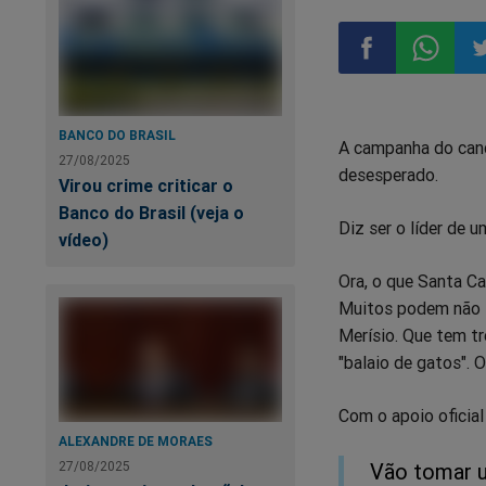
Compartilhar
Compart
Co
BANCO DO BRASIL
A campanha do candi
no
no
n
27/08/2025
desesperado.
Virou crime criticar o
Facebook
Whatsa
Tw
Banco do Brasil (veja o
Diz ser o líder de 
vídeo)
Ora, o que Santa Ca
Muitos podem não 
Merísio. Que tem tr
"balaio de gatos". 
Com o apoio oficial
ALEXANDRE DE MORAES
27/08/2025
Vão tomar u