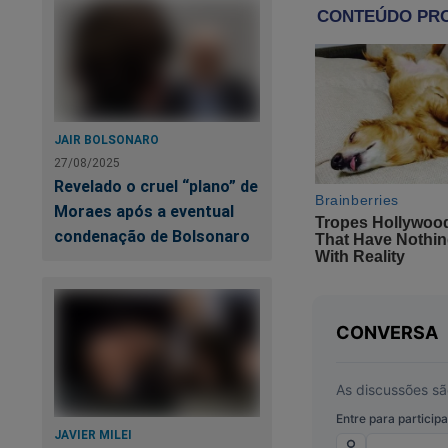
Vice-Governadora. E
biografia sem mácul
tiveram o apoio de
malandrinho de rodo
Vão fazer uma faxi
JAIR BOLSONARO
de mais atrasado.
27/08/2025
Revelado o cruel “plano” de
E Merisio vai fazer 
Moraes após a eventual
cordão que o susten
condenação de Bolsonaro
A limpeza começa c
O time que joga lim
E vai ser um olé!
JAVIER MILEI