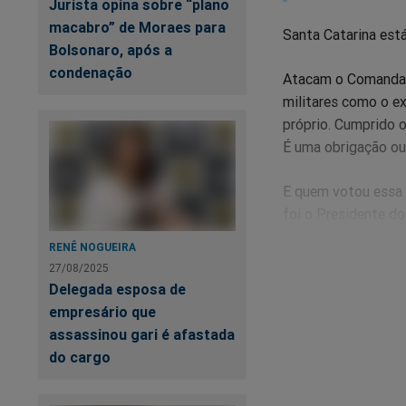
Jurista opina sobre “plano
macabro” de Moraes para
Santa Catarina est
Bolsonaro, após a
condenação
Atacam o Comandant
militares como o ex
próprio. Cumprido o
É uma obrigação ou 
E quem votou essa 
foi o Presidente do
enquanto presidiu 
RENÊ NOGUEIRA
27/08/2025
O que não é 
Delegada esposa de
com o "o co
empresário que
assassinou gari é afastada
agência de p
do cargo
O Comandante Moisé