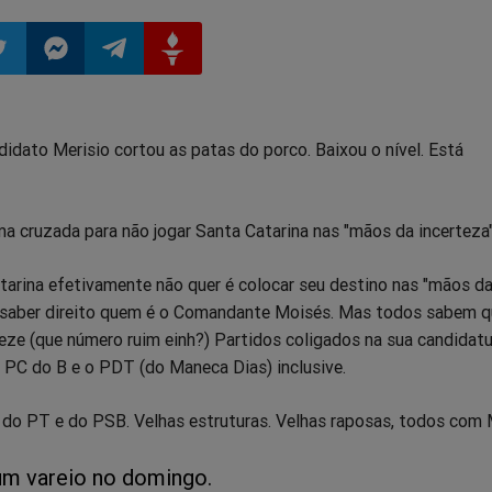
ilhar
mpartilhar
Compartilhar
Compartilhar
Compartilhar
dato Merisio cortou as patas do porco. Baixou o nível. Está
o
no
no
no
pp
itter
Messenger
Telegram
Gettr
uma cruzada para não jogar Santa Catarina nas "mãos da incerteza"
tarina efetivamente não quer é colocar seu destino nas "mãos da
saber direito quem é o Comandante Moisés. Mas todos sabem q
eze (que número ruim einh?) Partidos coligados na sua candidat
O PC do B e o PDT (do Maneca Dias) inclusive.
 do PT e do PSB. Velhas estruturas. Velhas raposas, todos com 
m vareio no domingo.