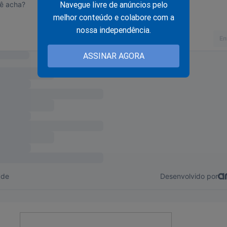
Navegue livre de anúncios pelo
melhor conteúdo e colabore com a
nossa independência.
ASSINAR AGORA