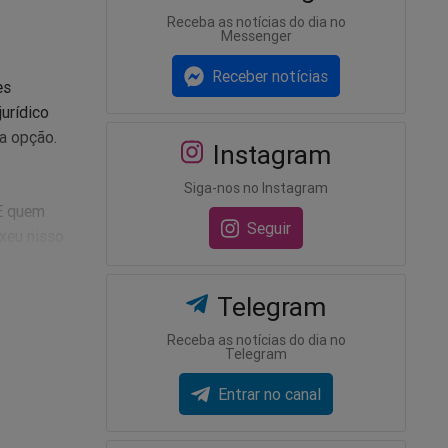
Receba as notícias do dia no
Messenger
Receber notícias
es
jurídico
ma opção.
Instagram
Siga-nos no Instagram
 E quem
Seguir
xeu nisso
cional.
Telegram
icos
om
Receba as notícias do dia no
Telegram
Entrar no canal
ndidata à