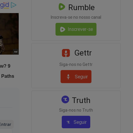
,
Rumble
poiaram e
Inscreva-se no nosso canal
Inscrever-se
ue temos
Gettr
le, o
Siga-nos no Gettr
Seguir
Truth
Siga-nos no Truth
Seguir