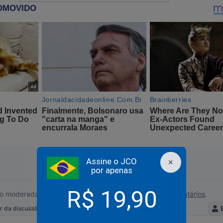
les são os catarinenses típicos e clássicos: trabalhadores, sérios
as, gostam do trabalho, tem espírito público e ideal de servir. A
 Bolsonaro desde o primeiro minuto. Sem gestos oportunistas de
viária.
na em Santa Catarina, mandando para casa numa tacada só, o q
o que disse saber fazer: cuidar da sua vida. Trabalhar. E vão com e
ta e que é sustentado por ele, nas custas do Estado.
om o tipo de jogo.
po, vai mandar o time que joga sujo para a segundona.
Assine o JCO
×
por apenas
R$ 19,90