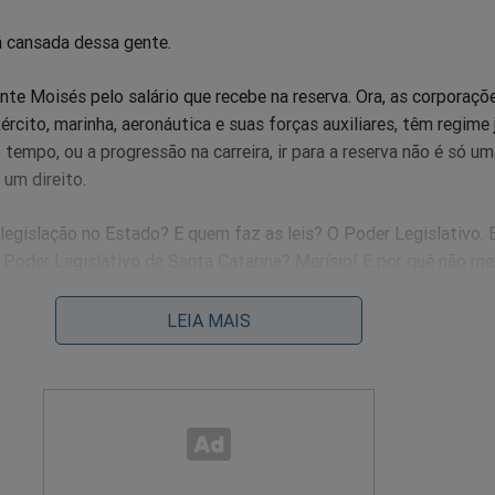
á cansada dessa gente.
e Moisés pelo salário que recebe na reserva. Ora, as corporaçõ
ército, marinha, aeronáutica e suas forças auxiliares, têm regime 
 tempo, ou a progressão na carreira, ir para a reserva não é só u
um direito.
legislação no Estado? E quem faz as leis? O Poder Legislativo.
 Poder Legislativo de Santa Catarina? Merísio! E por quê não me
a ALESC? Simplesmente porquê é um direito, intocável e Constitu
LEIA MAIS
Constitucional é aparelhar e inchar os cargos públ
mpadrio"; e é fazer "arranjos nada republicanos" c
ublicidade, por exemplo. Os eleitores sabem...
s tem uma vida e uma ficha limpas. Está com uma excelente ca