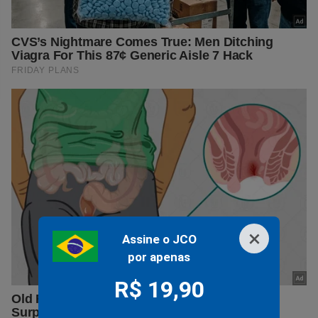
×
Assine o JCO
por apenas
R$ 19,90