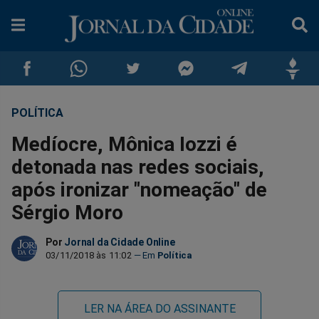
POLÍTICA
Compartilhar
Compartilhar
Compartilhar
Compartilhar
Compartilhar
Compar
Medíocre, Mônica Iozzi é
no
no
no
no
no
no
detonada nas redes sociais,
após ironizar "nomeação" de
Facebook
Whatsapp
Twitter
Messenger
Telegram
Gettr
Sérgio Moro
Por
Jornal da Cidade Online
03/11/2018 às 11:02
Política
LER NA ÁREA DO ASSINANTE