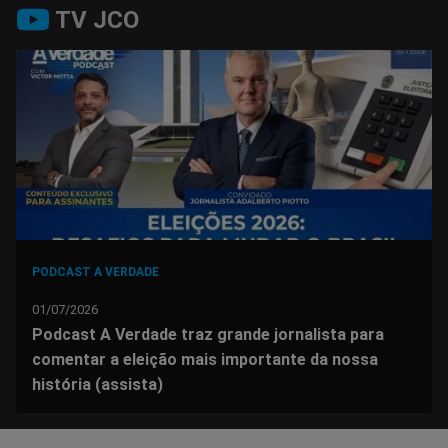
Compartilhar
Compartilhar
Compartilhar
Compartilhar
Compartilhar
Compart
TV JCO
no
no
no
no
no
no
Facebook
Whatsapp
Twitter
Messenger
Telegram
Gettr
PODCAST A VERDADE
01/07/2026
Podcast A Verdade traz grande jornalista para
comentar a eleição mais importante da nossa
história (assista)