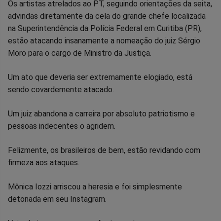
Compartilhar
Compartilhar
Compartilhar
Compartilhar
Compartilhar
Compart
Os artistas atrelados ao PT, seguindo orientações da seita,
advindas diretamente da cela do grande chefe localizada
no
no
no
no
no
no
na Superintendência da Polícia Federal em Curitiba (PR),
estão atacando insanamente a nomeação do juiz Sérgio
Facebook
Whatsapp
Twitter
Messenger
Telegram
Gettr
Moro para o cargo de Ministro da Justiça.
Um ato que deveria ser extremamente elogiado, está
sendo covardemente atacado.
Um juiz abandona a carreira por absoluto patriotismo e
pessoas indecentes o agridem.
Felizmente, os brasileiros de bem, estão revidando com
firmeza aos ataques.
Mônica Iozzi arriscou a heresia e foi simplesmente
detonada em seu Instagram.