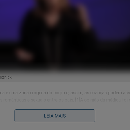
eznick
oca é uma zona erógena do corpo e, assim, as crianças podem ass
s românticas e sexuais entre os pais. [1]A opinião da médica foi 
tros médicos e psicólogos, como Sally-Anne McComarck que afi
nho” confundir a cabeça dos filhos. Se fosse assim , profere McC
LEIA MAIS
mais confusão. Aliás, em 2013, Mayim Bialik, que interpreta a ci
na série The Big Bang Theory , foi duramente criticada por uma 