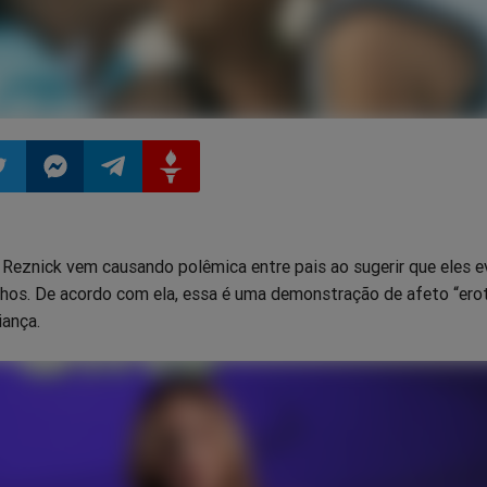
ilhar
mpartilhar
Compartilhar
Compartilhar
Compartilhar
 Reznick vem causando polêmica entre pais ao sugerir que eles e
o
no
no
no
ilhos. De acordo com ela, essa é uma demonstração de afeto “ero
iança.
pp
itter
Messenger
Telegram
Gettr