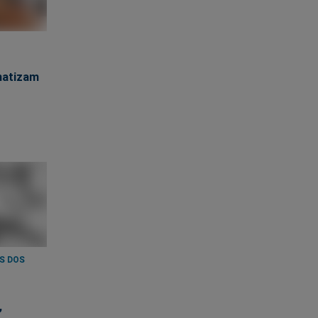
matizam
S DOS
,
s se nos