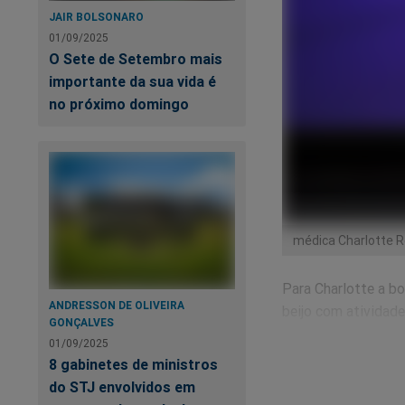
JAIR BOLSONARO
01/09/2025
O Sete de Setembro mais
importante da sua vida é
no próximo domingo
médica Charlotte R
Para Charlotte a b
ANDRESSON DE OLIVEIRA
beijo com atividade
GONÇALVES
e combatida por ou
01/09/2025
impossível um “seli
8 gabinetes de ministros
amamentação traria 
do STJ envolvidos em
Amy Farrah Fowler 