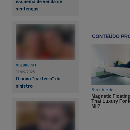
esquema de venda de
que aparece amamen
sentenças
sentir falta de ama
desmamar.
Há diversos debate
que gratifica princ
discreta sexual – “
filhos; os pais torn
o complexo de Édip
ODEBRECHT
idade de 3 até 6 an
01/09/2025
pode se manifestar
O novo “carteiro” do
coisa não represen
sinistro
no nosso carro sen
desfazimento, para 
Emmanuel nos instru
ocasiões, é aquele 
suplicar-lhe agora 