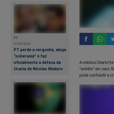
PT
01/09/2025
PT perde a vergonha, alega
Compartilhar
Compart
Co
“soberania” e faz
oficialmente a defesa da
A médica Charlotte
no
no
n
tirania de Nicolas Maduro
“selinho” em seus f
pode confundir a cr
Facebook
Whatsa
Tw