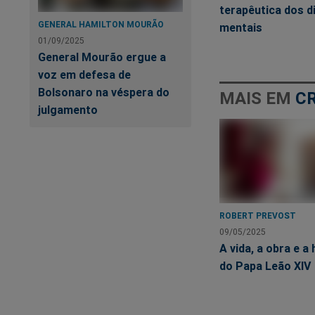
levanta a formação 
terapêutica dos d
crianças em seu des
GENERAL HAMILTON MOURÃO
mentais
01/09/2025
será fácil definir 
General Mourão ergue a
maternos, porquanto
voz em defesa de
o passado arquivou.
Bolsonaro na véspera do
MAIS EM
C
julgamento
Apreciando isso, r
quanto aos evos tr
personalidade infa
pelas raízes do ren
filhas, aqueles me
contas por acertar
ROBERT PREVOST
concluir que os vín
09/05/2025
progresso e em qual
A vida, a obra e a 
sintetizaremos tão
do Papa Leão XIV
A inquietação da Dr
Mentor de Chico Xa