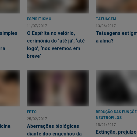
ESPIRITISMO
TATUAGEM
11/07/2017
13/06/2017
 simples
O Espírita no velório,
Tatuagens estig
cerimônia do ‘até já’, ‘até
a alma?
ira
logo’, ‘nos veremos em
breve’
FETO
REDUÇÃO DAS FUNÇÕE
NEUTRÓFILOS
25/02/2017
15/01/2017
icina –
Aberrações biológicas
Extinção, prejuízo
pulso sexual quase todos os alicerces da evolução sobre os quai
diante dos engenhos da