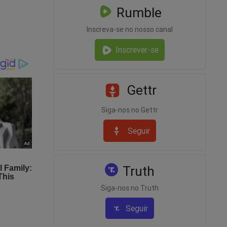
Rumble
irmar
eu
Inscreva-se no nosso canal
Inscrever-se
parente
ntidade
 pais e
Gettr
canálise,
Siga-nos no Gettr
ual (a
anto,
Seguir
 outra
queridas
Truth
Siga-nos no Truth
oria das
Seguir
sado, a
s que o