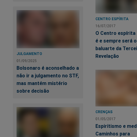
CENTRO ESPÍRITA
16/07/2017
O Centro espírita
é e sempre será o
baluarte da Terce
JULGAMENTO
Revelação
01/09/2025
Bolsonaro é aconselhado a
não ir a julgamento no STF,
mas mantém mistério
sobre decisão
CRENÇAS
01/05/2017
Espiritismo e med
Debitando-se ao im
Caminhos para