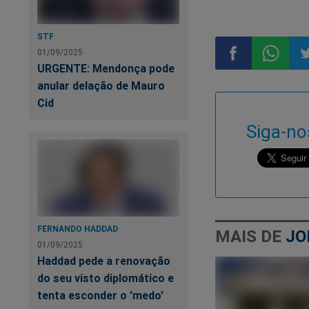
prendem à inseguran
companheira que ele
STF
lhe hoje o auxílio 
01/09/2025
enviscou à influênc
URGENTE: Mendonça pode
anular delação de Mauro
Compartilhar
Compart
Co
Baseando-nos no tr
Cid
indubitável que su
no
no
n
Siga-no
prontos à manifest
físico. E, com esse
Facebook
Whatsa
Tw
menor ligação com e
de regra se desenro
logo se os laços d
genitor ou a genitor
FERNANDO HADDAD
MAIS DE
JO
01/09/2025
Haddad pede a renovação
do seu visto diplomático e
tenta esconder o 'medo'