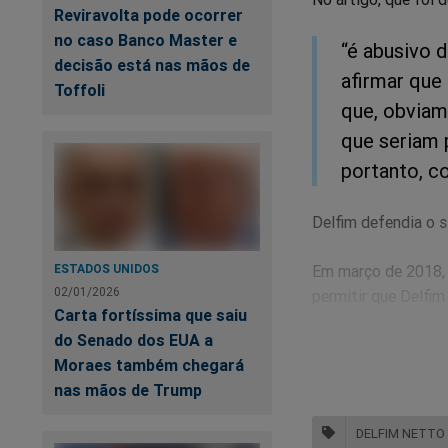
Reviravolta pode ocorrer
no caso Banco Master e
“é abusivo d
decisão está nas mãos de
afirmar que
Toffoli
que, obviam
que seriam 
portanto, co
Delfim defendia o s
ESTADOS UNIDOS
Em março de 2018, 
02/01/2026
permitir que Delfim
Carta fortíssima que saiu
protegendo o outro
do Senado dos EUA a
Moraes também chegará
Hoje, com a delaçã
nas mãos de Trump
Delfim por conta d
quais R$ 4 milhões
DELFIM NETTO