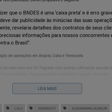
izer que o BNDES é uma ‘caixa preta’ e é erro grav
 deve dar publicidade às minúcias das suas operaçõ
ente, revelaria detalhes dos contratos de seus cli
preciosas informações para nossos concorrentes 
ntra o Brasil”.
igilo de operações em Angola, Cuba e Venezuela.
Lula mais uma vez foi flagrado num grampo afirmando que não 
 fosse indiciado. Porque amizade verdadeira é assim: um amigo
 desinteressadamente.
LEIA MAIS
o de Antonio Palocci, sabemos que Lula pediu R$ 15 milhões de p
a atuação deste na formação do consórcio vencedor de Belo Mon
 chegaram a ser efetivamente pagos.
LULA
ODEBRECHT
ALEXANDRINO ALENCAR