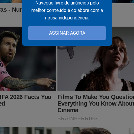
Navegue livre de anúncios pelo
melhor conteúdo e colabore com a
nossa independência.
ASSINAR AGORA