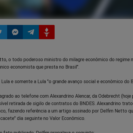
ilhar
mpartilhar
Compartilhar
Compartilhar
Compartilhar
to, o todo poderoso ministro do milagre econômico do regime mi
o
no
no
no
nico economista que presta no Brasil".
pp
itter
Messenger
Telegram
Gettr
Lula e somente a Lula "o grande avanço social e econômico do Br
agrado ao telefone com Alexandrino Alencar, da Odebrecht (hoje 
vel retirada de sigilo de contratos do BNDES. Alexandrino trato
sco, fazendo referência a um artigo assinado por Delfim Netto qu
 cacete" dia seguinte no Valor Econômico.
de fato publicado, Delfim propalava o seguinte: