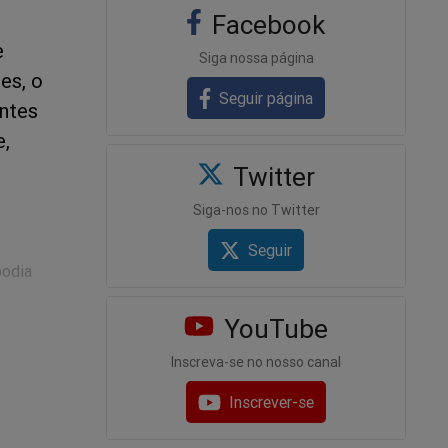
Facebook
e
Siga nossa página
es, o
Seguir página
entes
e,
Twitter
Siga-nos no Twitter
Seguir
podia
YouTube
Inscreva-se no nosso canal
ropina a
te, dos
Inscrever-se