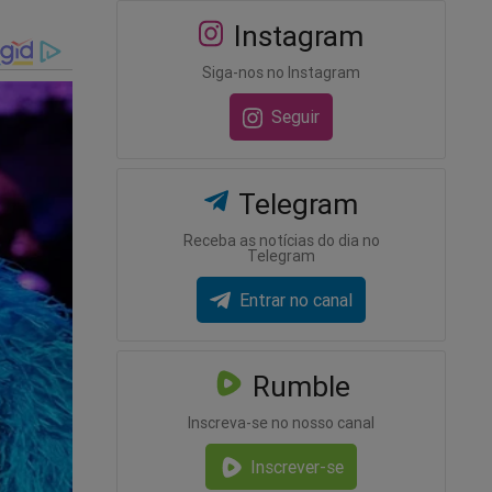
estada
Instagram
Siga-nos no Instagram
e restava
Seguir
el e
o
tadura.
Telegram
hões não
Receba as notícias do dia no
Telegram
Entrar no canal
Rumble
Inscreva-se no nosso canal
Inscrever-se