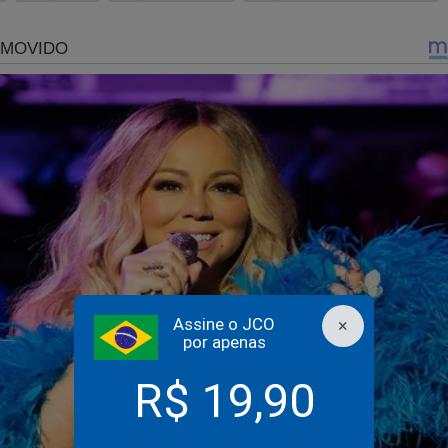
ar quantos milhões mais não foram pagos pela "consultoria" pr
 outros projetos petistas.
 artigos de Antonio Delfim Netto na imprensa imolando o que lh
 defesa dos governos do PT, imaginando de onde viria a improváv
e o Ministro da Fazenda de Costa e Silva, que assinou o AI-5, e 
 de São Bernardo que organizava greves gerais e foi preso pela di
 existe no mundo nenhuma desavença ideológica que alguns mil
Assine o JCO
×
por apenas
R$ 19,90