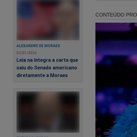
Só podemos adivinh
pelo "professor" em
Durante anos lemos
de credibilidade na
tardia amizade entr
ALEXANDRE DE MORAES
sindicalista pelego
02/01/2026
Leia na íntegra a carta que
Aparentemente, não
saiu do Senado americano
possam resolver.
diretamente a Moraes