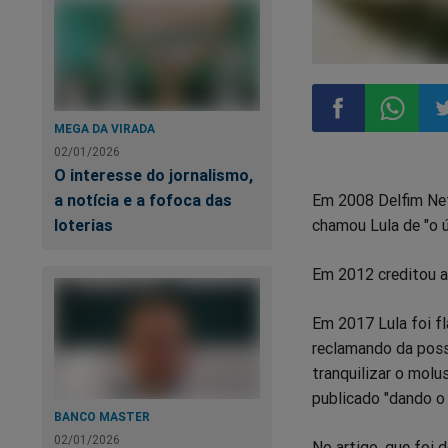
MEGA DA VIRADA
02/01/2026
Compartilhar
Compart
Co
O interesse do jornalismo,
Em 2008 Delfim Net
a notícia e a fofoca das
no
no
n
chamou Lula de "o ú
loterias
Facebook
Whatsa
Tw
Em 2012 creditou a 
Em 2017 Lula foi fl
reclamando da possí
tranquilizar o molu
publicado "dando o
BANCO MASTER
02/01/2026
No artigo, que foi 