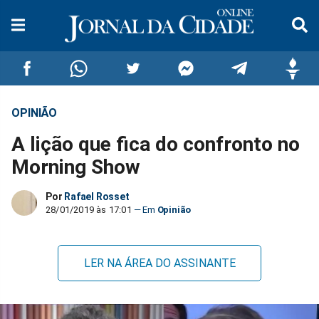
OPINIÃO
Compartilhar
Compartilhar
Compartilhar
Compartilhar
Compartilhar
Compar
A lição que fica do confronto no
no
no
no
no
no
no
Morning Show
Facebook
Whatsapp
Twitter
Messenger
Telegram
Gettr
Por
Rafael Rosset
28/01/2019 às 17:01
Opinião
LER NA ÁREA DO ASSINANTE