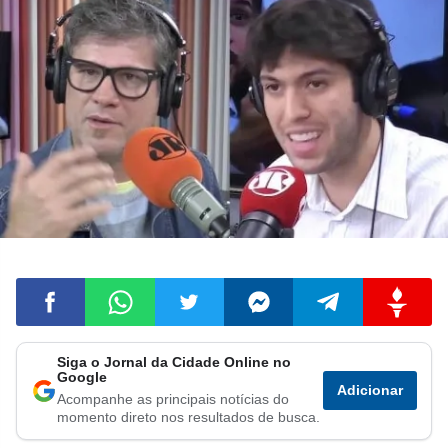
Siga o Jornal da Cidade Online no
Compartilhar
Compartilhar
Compartilhar
Compartilhar
Compartilhar
Compart
Google
Adicionar
Acompanhe as principais notícias do
no
no
no
no
no
no
momento direto nos resultados de busca.