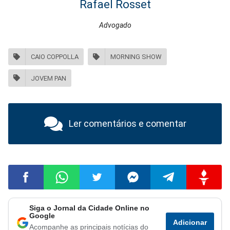
Rafael Rosset
Advogado
CAIO COPPOLLA
MORNING SHOW
JOVEM PAN
Ler comentários e comentar
Siga o Jornal da Cidade Online no
Compartilhar
Compartilhar
Compartilhar
Compartilhar
Compartilhar
Compart
Google
Adicionar
Acompanhe as principais notícias do