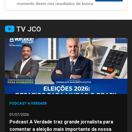
no
no
no
no
no
no
momento direto nos resultados de busca.
Facebook
Whatsapp
Twitter
Messenger
Telegram
Gettr
TV JCO
PODCAST A VERDADE
01/07/2026
Podcast A Verdade traz grande jornalista para
comentar a eleição mais importante da nossa