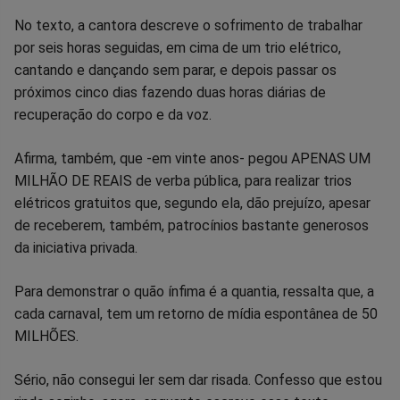
no
no
no
no
no
no
No texto, a cantora descreve o sofrimento de trabalhar
Facebook
Whatsapp
Twitter
Messenger
Telegram
Gettr
por seis horas seguidas, em cima de um trio elétrico,
cantando e dançando sem parar, e depois passar os
próximos cinco dias fazendo duas horas diárias de
recuperação do corpo e da voz.
Afirma, também, que -em vinte anos- pegou APENAS UM
MILHÃO DE REAIS de verba pública, para realizar trios
elétricos gratuitos que, segundo ela, dão prejuízo, apesar
de receberem, também, patrocínios bastante generosos
da iniciativa privada.
Para demonstrar o quão ínfima é a quantia, ressalta que, a
cada carnaval, tem um retorno de mídia espontânea de 50
MILHÕES.
Sério, não consegui ler sem dar risada. Confesso que estou