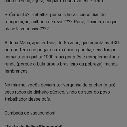
rindo sozinho, agora, enquanto escrevo esse texto.
Sofrimento? Trabalhar por seis horas, cinco dias de
recuperação, milhões de reais???? Porra, Daniela, em que
planeta você vive????
A dona Maria, aposentada, de 65 anos, que acorda as 4:30,
porque tem que pegar quatro ônibus por dia, seis dias por
semana, pra ganhar 1000 reais por mês e complementar a
renda (porque o Lula tirou o brasileiro da pobreza), manda
lembranças.
No mínimo, vocês deviam ter vergonha de encher (mais)
seus rabos de dinheiro público, vindo do suor do povo
trabalhador desse país.
Cambada de vagabundos!
(Texto de
Felipe Fiamenghi
).