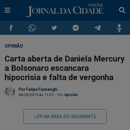
OPINIÃO
Compartilhar
Compartilhar
Compartilhar
Compartilhar
Compartilhar
Compar
Carta aberta de Daniela Mercury
no
no
no
no
no
no
a Bolsonaro escancara
hipocrisia e falta de vergonha
Facebook
Whatsapp
Twitter
Messenger
Telegram
Gettr
Por
Felipe Fiamenghi
06/03/2019 às 11:01
Opinião
LER NA ÁREA DO ASSINANTE