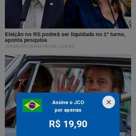
×
Assine o JCO
por apenas
R$ 19,90