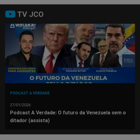
Compartilhar
Compartilhar
Compartilhar
Compartilhar
Compartilhar
Compart
TV JCO
no
no
no
no
no
no
Facebook
Whatsapp
Twitter
Messenger
Telegram
Gettr
PODCAST A VERDADE
27/01/2026
Podcast A Verdade: O futuro da Venezuela sem o
ditador (assista)