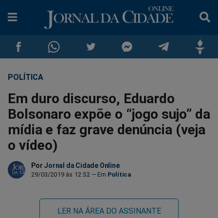
POLÍTICA
Compartilhar
Compartilhar
Compartilhar
Compartilhar
Compartilhar
Compar
Em duro discurso, Eduardo
no
no
no
no
no
no
Bolsonaro expõe o “jogo sujo” da
mídia e faz grave denúncia (veja
Facebook
Whatsapp
Twitter
Messenger
Telegram
Gettr
o vídeo)
Por
Jornal da Cidade Online
29/03/2019 às 12:52
Política
LER NA ÁREA DO ASSINANTE