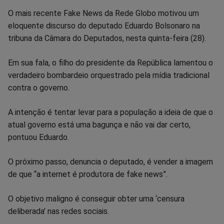
Compartilhar
Compartilhar
Compartilhar
Compartilhar
Compartilhar
Compart
O mais recente Fake News da Rede Globo motivou um
eloquente discurso do deputado Eduardo Bolsonaro na
no
no
no
no
no
no
tribuna da Câmara do Deputados, nesta quinta-feira (28).
Facebook
Whatsapp
Twitter
Messenger
Telegram
Gettr
Em sua fala, o filho do presidente da República lamentou o
verdadeiro bombardeio orquestrado pela mídia tradicional
contra o governo.
A intenção é tentar levar para a população a ideia de que o
atual governo está uma bagunça e não vai dar certo,
pontuou Eduardo.
O próximo passo, denuncia o deputado, é vender a imagem
de que “a internet é produtora de fake news”.
O objetivo maligno é conseguir obter uma ‘censura
deliberada’ nas redes sociais.