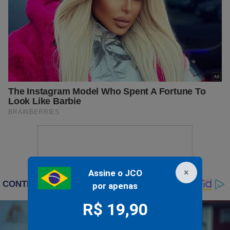
×
Assine o JCO
por apenas
R$ 19,90