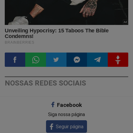
Compartilhar
Compartilhar
Compartilhar
Compartilhar
Compartilhar
Compart
NOSSAS REDES SOCIAIS
no
no
no
no
no
no
Facebook
Facebook
Whatsapp
Twitter
Messenger
Telegram
Gettr
Siga nossa página
Seguir página