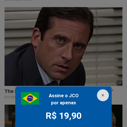
×
Assine o JCO
por apenas
R$ 19,90