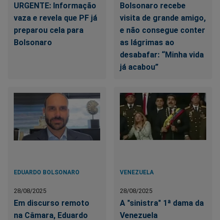
URGENTE: Informação
Bolsonaro recebe
vaza e revela que PF já
visita de grande amigo,
preparou cela para
e não consegue conter
Bolsonaro
as lágrimas ao
desabafar: “Minha vida
já acabou”
EDUARDO BOLSONARO
VENEZUELA
28/08/2025
28/08/2025
Em discurso remoto
A "sinistra" 1ª dama da
na Câmara, Eduardo
Venezuela