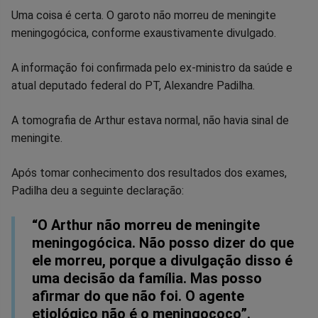
Uma coisa é certa. O garoto não morreu de meningite
Facebook
Whatsapp
Twitter
Messenger
Telegram
Gettr
meningogócica, conforme exaustivamente divulgado.
A informação foi confirmada pelo ex-ministro da saúde e
atual deputado federal do PT, Alexandre Padilha.
A tomografia de Arthur estava normal, não havia sinal de
meningite.
Após tomar conhecimento dos resultados dos exames,
Padilha deu a seguinte declaração:
“O Arthur não morreu de meningite
meningogócica. Não posso dizer do que
ele morreu, porque a divulgação disso é
uma decisão da família. Mas posso
afirmar do que não foi. O agente
etiológico não é o meningococo”.