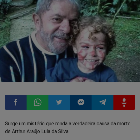
Compartilhar
Compartilhar
Compartilhar
Compartilhar
Compartilhar
Compart
Surge um mistério que ronda a verdadeira causa da morte
de Arthur Araújo Lula da Silva.
no
no
no
no
no
no