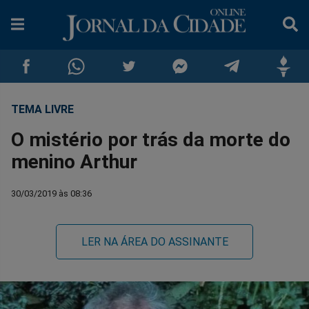
TEMA LIVRE
Compartilhar
Compartilhar
Compartilhar
Compartilhar
Compartilhar
Compar
O mistério por trás da morte do
no
no
no
no
no
no
menino Arthur
Facebook
Whatsapp
Twitter
Messenger
Telegram
Gettr
30/03/2019 às 08:36
LER NA ÁREA DO ASSINANTE