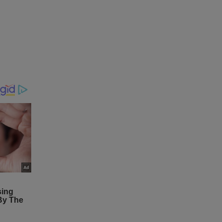
ança do
que -
ra o
 salários.
 100% do
étrica,
urássicas
a
.
ndo (isto
rsidades,
lável à
ra terem