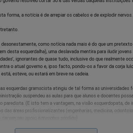
 governo resolveu cortar 30% das verbas daquelas instituições f
ta forma, a notícia é de arrepiar os cabelos e de explodir nervos.
tretanto.
, desonestamente, como notícia nada mais é do que um pretexto
m desta esquerdalha), uma deslavada mentira para iludir jovens 
dades’, ignorantes de quase tudo, inclusive do que realmente oco
ntra o atual governo e, ipso facto, pondo-os a favor da corja lul
a está, esteve, ou estará em breve na cadeia.
as esquerdas gramscista atingiu de tal forma as universidades f
ministração suspendeu as aulas para que alunos e docentes pos
o paredista. (E isto tem a vantagem, na visão esquerdopata, de i
s das áreas profissionalizantes (engenharias, medicina, odontolog
 dariam seu apoio à manobra sórdida)
 oficial dado às manifestações de esquerda, constitui rebeldia c