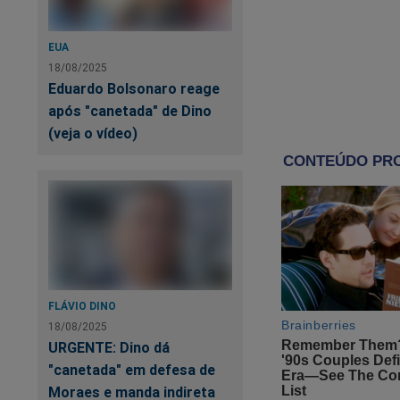
governo federal. Os
governo Federal. Go
EUA
parecendo, ou fingi
18/08/2025
governo que os nom
Eduardo Bolsonaro reage
após "canetada" de Dino
Eis a verdade do q
(veja o vídeo)
orçamento anual de
discricionários, re
produtos de limpeza
Pois bem, o contin
– recai sobre apena
universidade). No f
FLÁVIO DINO
18/08/2025
De cada 100 reais d
URGENTE: Dino dá
é, deixando de liber
"canetada" em defesa de
suspendem-se as aul
Moraes e manda indireta
Nação e aos estuda