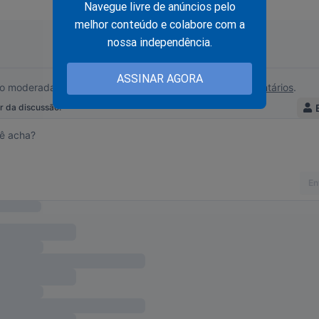
Navegue livre de anúncios pelo
utura no mercado de trabalho.
melhor conteúdo e colabore com a
nossa independência.
pior, ocorreu na Europa, por conta de governos “socialistas” que l
guns países (Portugal, Grécia e Irlanda, por exemplo) à inadimplên
ASSINAR AGORA
á não houve contingenciamento, mas cortes mesmo; e nos salário
niversitário em Portugal, ouvi que que ele teve um corte salarial 
alário para ajudar a salvar a economia do país. Na Grécia a situaç
izada.
 longe disso, apesar do gigantesco desmonte da economia do p
uerdopatia é desproporcionalmente gigantesca.
ográfico que descreve, de forma absolutamente clara, os fatos s