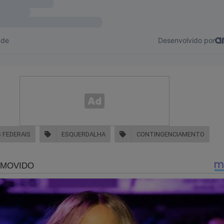
 está longe de ser esgotado neste singelo texto.
der, ao tema.
 FEDERAIS
ESQUERDALHA
CONTINGENCIAMENTO