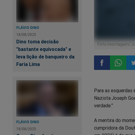
FLÁVIO DINO
18/08/2025
Dino toma decisão
Foto montagem/Jor
"bastante equivocada" e
leva lição de banqueiro da
Faria Lima
Compartilhar
Compart
Co
Para as esquerdas 
no
no
n
Nazista Joseph Goe
verdade.”
Facebook
Whatsa
Tw
A mentira do moment
FLÁVIO DINO
cumpridora da Doutr
18/08/2025