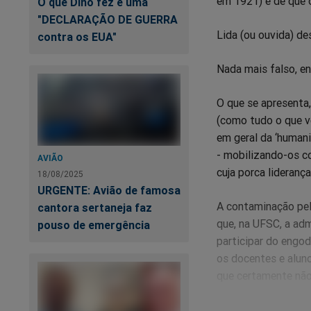
em 1921) é de que o
O que Dino fez é uma
"DECLARAÇÃO DE GUERRA
Lida (ou ouvida) des
contra os EUA"
Nada mais falso, en
O que se apresenta
(como tudo o que ve
em geral da ‘humani
- mobilizando-os co
AVIÃO
cuja porca lideranç
18/08/2025
URGENTE: Avião de famosa
A contaminação pel
cantora sertaneja faz
que, na UFSC, a ad
pouso de emergência
participar do engod
os docentes e aluno
que certamente não
Penso que tal apoio