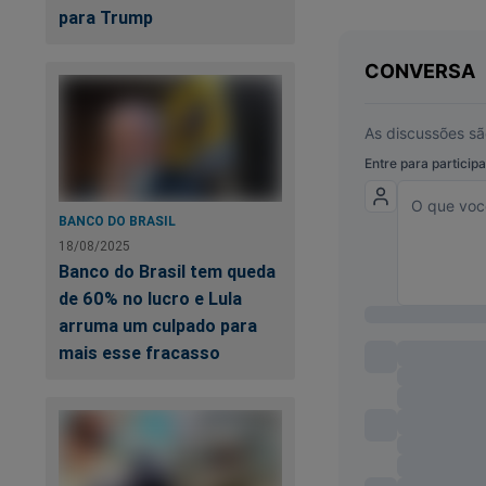
para Trump
uma oportunidade f
Pior, infinitamente 
como no Brasil - al
Digo pior porque l
colega, professor u
Sim, corte 30% do s
BANCO DO BRASIL
pior e mais general
18/08/2025
Banco do Brasil tem queda
Aqui estamos muito
de 60% no lucro e Lula
governos petistas.
arruma um culpado para
mais esse fracasso
Mas a grita da esq
Afixo abaixo um inf
quais falei aqui.