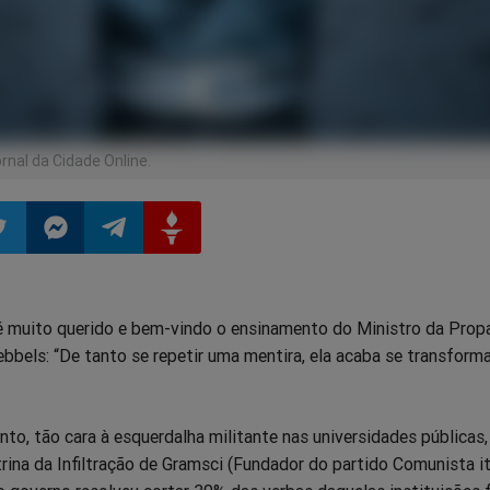
nal da Cidade Online.
ilhar
mpartilhar
Compartilhar
Compartilhar
Compartilhar
é muito querido e bem-vindo o ensinamento do Ministro da Pro
o
no
no
no
bbels: “De tanto se repetir uma mentira, ela acaba se transfor
pp
itter
Messenger
Telegram
Gettr
o, tão cara à esquerdalha militante nas universidades públicas, 
ina da Infiltração de Gramsci (Fundador do partido Comunista it