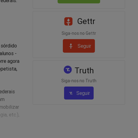
ederais.
Gettr
Siga-nos no Gettr
 sórdido
Seguir
alunos -
rre agora
opetista,
Truth
Siga-nos no Truth
ederais
Seguir
sam
mobilizar
ia, etc.),
ontra o