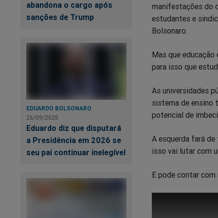
abandona o cargo após
manifestações do di
sanções de Trump
estudantes e sindic
Facebook
Whatsa
Tw
Bolsonaro.
Mas que educação é
para isso que estud
As universidades pú
sistema de ensino t
EDUARDO BOLSONARO
potencial de imbec
26/09/2025
Eduardo diz que disputará
A esquerda fará de 
a Presidência em 2026 se
isso vai lutar com 
seu pai continuar inelegível
E pode contar com u