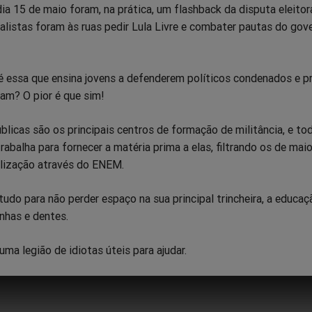
a 15 de maio foram, na prática, um flashback da disputa eleitora
alistas foram às ruas pedir Lula Livre e combater pautas do gov
pp
itter
Messenger
Telegram
Gettr
 essa que ensina jovens a defenderem políticos condenados e p
am? O pior é que sim!
blicas são os principais centros de formação de militância, e to
rabalha para fornecer a matéria prima a elas, filtrando os de maio
ilização através do ENEM.
tudo para não perder espaço na sua principal trincheira, a educaç
unhas e dentes.
ma legião de idiotas úteis para ajudar.