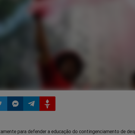
ilhar
mpartilhar
Compartilhar
Compartilhar
Compartilhar
amente para defender a educação do contingenciamento de des
o
no
no
no