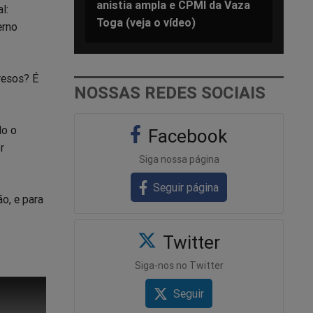
anistia ampla e CPMI da Vaza
l:
Toga (veja o vídeo)
erno
resos? É
NOSSAS REDES SOCIAIS
do o
Facebook
r
Siga nossa página
Seguir página
ão, e para
Twitter
Siga-nos no Twitter
Seguir