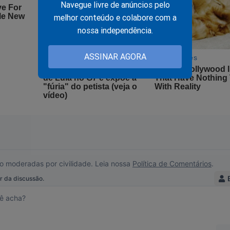
Navegue livre de anúncios pelo
melhor conteúdo e colabore com a
nossa independência.
ASSINAR AGORA