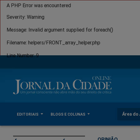
A PHP Error was encountered
Severity: Warning
Message: Invalid argument supplied for foreach()
Filename: helpers/FRONT_array_helper.php
Line Number: 9
Área do 
EDITORIAIS
BLOGS E COLUNAS
OPINIÃO