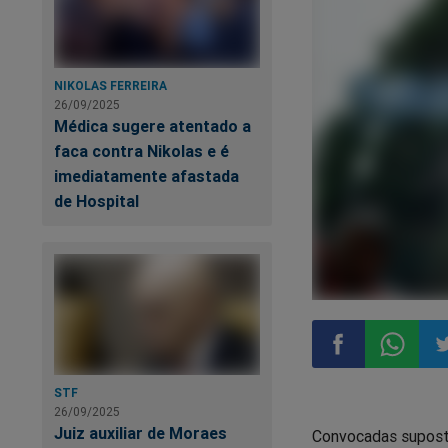
NIKOLAS FERREIRA
26/09/2025
Médica sugere atentado a
faca contra Nikolas e é
imediatamente afastada
de Hospital
Compartilhar
Compart
Co
STF
26/09/2025
Juiz auxiliar de Moraes
Convocadas supost
no
no
n