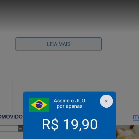
LEIA MAIS
Assine o JCO
×
por apenas
R$ 19,90