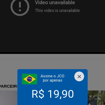
×
Assine o JCO
por apenas
R$ 19,90