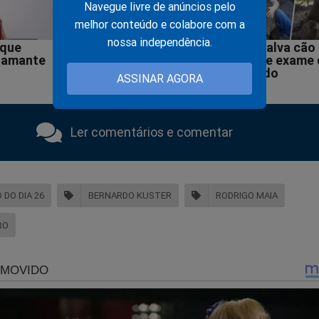
Navegue livre de anúncios pelo
melhor conteúdo e colabore com a
nossa independência.
ASSINAR AGORA
Ler comentários e comentar
DO DIA 26
BERNARDO KUSTER
RODRIGO MAIA
RO