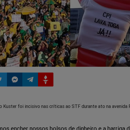
ilhar
mpartilhar
Compartilhar
Compartilhar
Compartilhar
 Kuster foi incisivo nas críticas ao STF durante ato na avenida 
o
no
no
no
pp
itter
Messenger
Telegram
Gettr
os encher nossos bolsos de dinheiro e a barriga 