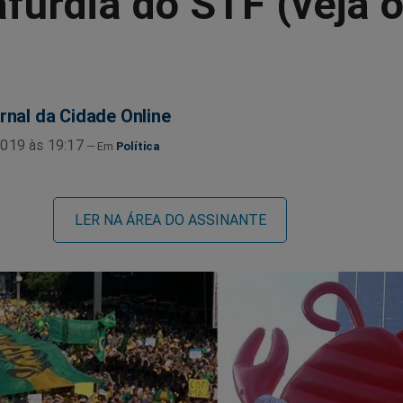
fúrdia do STF (veja 
rnal da Cidade Online
019 às 19:17
Política
LER NA ÁREA DO ASSINANTE