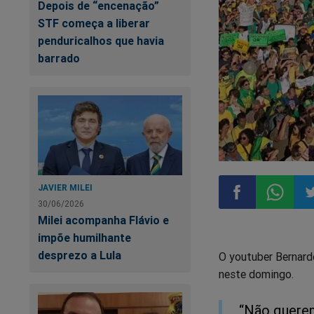
Depois de “encenação”
STF começa a liberar
penduricalhos que havia
barrado
JAVIER MILEI
30/06/2026
Milei acompanha Flávio e
Compartilhar
Compart
Co
impõe humilhante
desprezo a Lula
O youtuber Bernardo
no
no
n
neste domingo.
Facebook
Whatsa
Tw
“Não querem