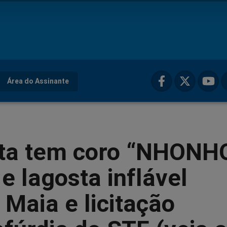
Área do Assinante
sta tem coro “NHONH
e lagosta inflável
 Maia e licitação