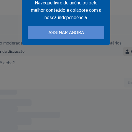
Navegue livre de anúncios pelo
 Ministério Público pedir tanto a condenação quant
melhor conteúdo e colabore com a
do acusado. Por outro lado, a defesa privada semp
nossa independência.
favor do réu, não possuindo as mesmas atribuições
ASSINAR AGORA
ico conferidas ao Ministério Público.
 que ainda tenham alguma dúvida.