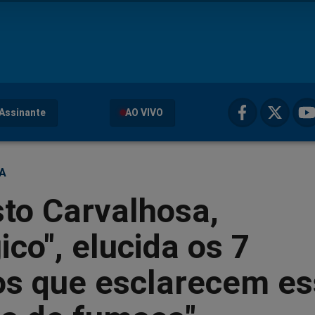
Assinante
AO VIVO
ÇA
to Carvalhosa,
gico", elucida os 7
os que esclarecem e