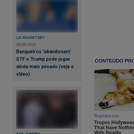
4 - É normal a com
que a força tarefa f
dos referidos proce
Ministério Público,
LEI MAGNITSKY
28/08/2025
5 - Observe-se que
Banqueiros 'abandonam'
advogados e membro
STF e Trump pode jogar
absolutamente comu
ainda mais pesado (veja o
vídeo)
6 - Quanto à possív
aplica ao Ministério
Ministério Público,
estrito, pois zela 
titular da ação pena
pretensão punitiva 
7 - Embora 
8 DE JANEIRO