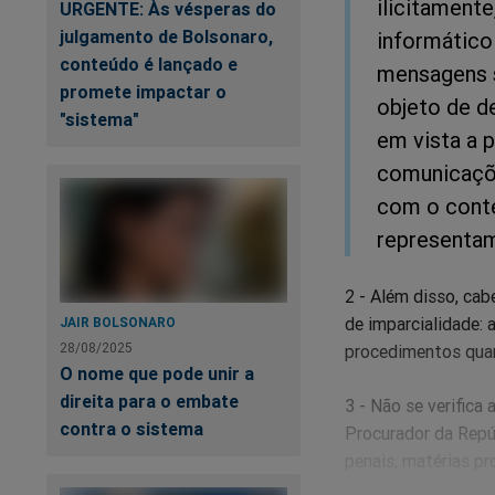
ilicitamente
URGENTE: Às vésperas do
julgamento de Bolsonaro,
informático 
conteúdo é lançado e
mensagens s
promete impactar o
objeto de de
"sistema"
em vista a p
comunicaçõe
com o conte
representam
2 - Além disso, ca
de imparcialidade:
JAIR BOLSONARO
28/08/2025
procedimentos quan
O nome que pode unir a
direita para o embate
3 - Não se verifica
contra o sistema
Procurador da Repú
penais, matérias pr
dos acusados, se s