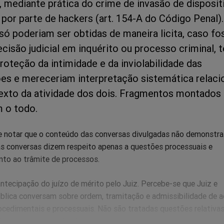
, mediante prática do crime de invasão de disposit
por parte de hackers (art. 154-A do Código Penal).
ó poderiam ser obtidas de maneira licita, caso f
cisão judicial em inquérito ou processo criminal, 
roteção da intimidade e da inviolabilidade das
s e mereceriam interpretação sistemática relaci
xto da atividade dos dois. Fragmentos montados
 o todo.
be notar que o conteúdo das conversas divulgadas não demonstra
 as conversas dizem respeito apenas a questões processuais e
to ao trâmite de processos.
 antecipação do juízo de mérito pelo Juiz. Percebe-se que Juiz e
blica conversam sobre ordem, tramitação e admissibilidade de 
ocedimentais e processuais. Não são tratadas questões relativas
ão inocentes ou culpados.