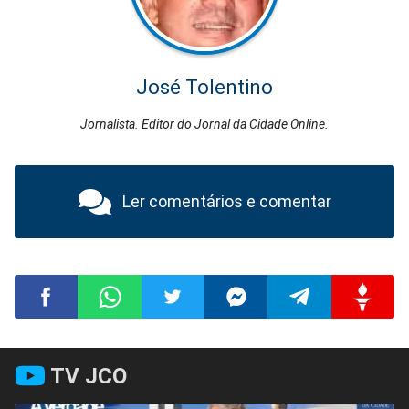
José Tolentino
Jornalista. Editor do Jornal da Cidade Online.
Ler comentários e comentar
Compartilhar
Compartilhar
Compartilhar
Compartilhar
Compartilhar
Compart
TV JCO
no
no
no
no
no
no