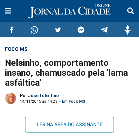
FOCO MS
Compartilhar
Compartilhar
Compartilhar
Compartilhar
Compartilhar
Compar
Nelsinho, comportamento
no
no
no
no
no
no
insano, chamuscado pela 'lama
asfáltica'
Facebook
Whatsapp
Twitter
Messenger
Telegram
Gettr
Por
José Tolentino
14/11/2015 às 14:23
Foco MS
LER NA ÁREA DO ASSINANTE