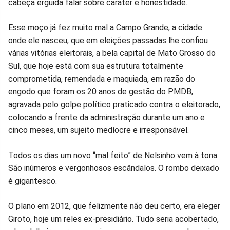
cabeça erguida falar sobre caráter e honestidade.
no
no
no
no
no
no
Esse moço já fez muito mal a Campo Grande, a cidade
Facebook
Whatsapp
Twitter
Messenger
Telegram
Gettr
onde ele nasceu, que em eleições passadas lhe confiou
várias vitórias eleitorais, a bela capital de Mato Grosso do
Sul, que hoje está com sua estrutura totalmente
comprometida, remendada e maquiada, em razão do
engodo que foram os 20 anos de gestão do PMDB,
agravada pelo golpe político praticado contra o eleitorado,
colocando a frente da administração durante um ano e
cinco meses, um sujeito medíocre e irresponsável.
Todos os dias um novo “mal feito” de Nelsinho vem à tona.
São inúmeros e vergonhosos escândalos. O rombo deixado
é gigantesco.
O plano em 2012, que felizmente não deu certo, era eleger
Giroto, hoje um reles ex-presidiário. Tudo seria acobertado,