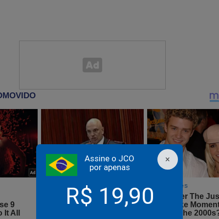
real para certos setores, isso sim, está em que ap
ma Força Tarefa para combater com eficiência o m
corrupção da história mundial.
egar que os réus processados no âmbito da Lava Jato tiveram e 
se defenderem.
ovas que se produziram foram provas inequívocas de crimes de co
, entre outros.
ilhões de reais foram desviados dos cofres públicos e o Brasil en
nômica.
Assine o JCO
×
por apenas
as não estão na cadeia à toa...
R$ 19,90
eixemos de enxergar as coisas como são por causa de deslavad
as de crime, porque, não custa repetir, hackeamento é crime e a 