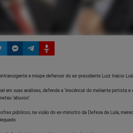
ilhar
mpartilhar
Compartilhar
Compartilhar
Compartilhar
ntransigente e míope defensor do ex-presidente Luiz Inácio Lula
o
no
no
no
l em suas análises, defende a ‘inocência’ do meliante petista e
pp
itter
Messenger
Telegram
Gettr
meteu ‘abusos’.
fres públicos, na visão do ex-ministro da Defesa de Lula, mere
dequado.