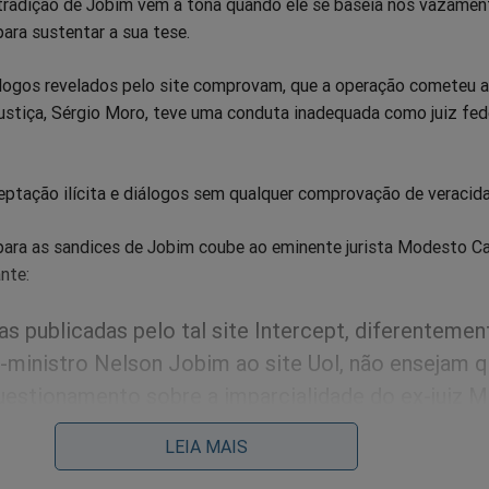
tradição de Jobim vem à tona quando ele se baseia nos vazamen
para sustentar a sua tese.
álogos revelados pelo site comprovam, que a operação cometeu 
ustiça, Sérgio Moro, teve uma conduta inadequada como juiz fed
eptação ilícita e diálogos sem qualquer comprovação de veracid
para as sandices de Jobim coube ao eminente jurista Modesto Ca
nte:
as publicadas pelo tal site Intercept, diferentemen
x-ministro Nelson Jobim ao site Uol, não ensejam 
uestionamento sobre a imparcialidade do ex-juiz M
LEIA MAIS
problema nos procedimentos da Lava Jato.