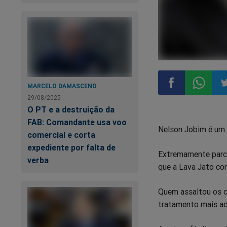
MARCELO DAMASCENO
29/08/2025
Compartilhar
Compart
Co
O PT e a destruição da
FAB: Comandante usa voo
Nelson Jobim é um i
no
no
n
comercial e corta
expediente por falta de
Extremamente parcia
Facebook
Whatsa
Tw
verba
que a Lava Jato co
Quem assaltou os co
tratamento mais a