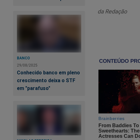
O problema 
da Redação
no Brasil u
esquema de 
Ora, não se pode n
a oportunidade de 
BANCO
O fato é que as pr
29/08/2025
Conhecido banco em pleno
lavagem de dinheiro
crescimento deixa o STF
em "parafuso"
A realidade é que b
sua maior crise eco
Lula e seus compars
Meus amigos, não d
mentiras, antecedid