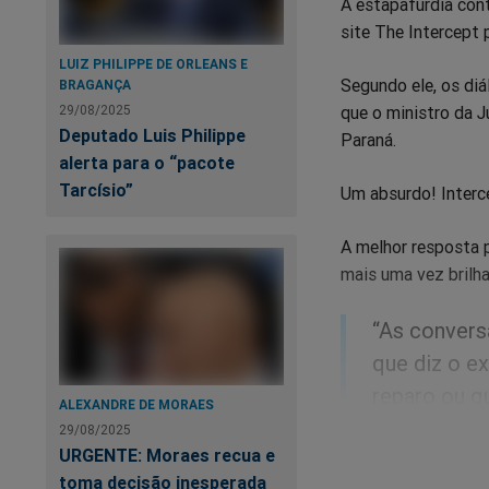
A estapafúrdia con
site The Intercept 
LUIZ PHILIPPE DE ORLEANS E
Segundo ele, os di
BRAGANÇA
29/08/2025
que o ministro da J
Deputado Luis Philippe
Paraná.
alerta para o “pacote
Tarcísio”
Um absurdo! Interc
A melhor resposta 
mais uma vez brilha
“As convers
que diz o e
reparo ou q
ALEXANDRE DE MORAES
29/08/2025
Não existe 
URGENTE: Moraes recua e
toma decisão inesperada