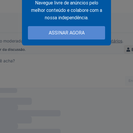
gilo da fonte jornalística não pode estar a serviço do crime.
Navegue livre de anúncios pelo
melhor conteúdo e colabore com a
var tampouco por pesquisas dirigidas, artigos e entrevistas de
nossa independência.
ASSINAR AGORA
pós-verdade, narrativa, chame-se do nome que for,
 nos últimos dias é uma abominável orquestração 
 para que, em agosto, o STF possa usar a velha bo
 e apagar os crimes da Cleptocracia como se jamai
istido, colocando na rua todos os ladrões do erári
corruptos não se iludam: o Povo sabe de que lado 