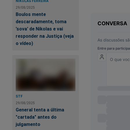
NIKOLAS FERREIRA
constitucional do si
29/08/2025
Boulos mente
Não nos deixemos le
descaradamente, toma
encomenda.
'sova' de Nikolas e vai
responder na Justiça (veja
Fake news, 
o vídeo)
temos visto
a Lava Jato
da nulidade
tivessem ex
Mas que os 
Justiça.”
STF
29/08/2025
General tenta a última
"cartada" antes do
julgamento