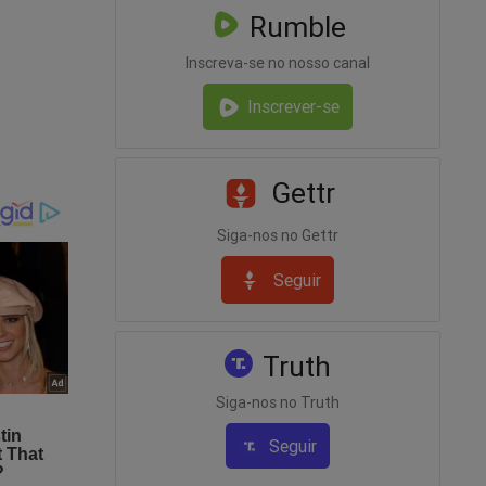
Rumble
areceu
aior
Inscreva-se no nosso canal
Inscrever-se
têm toda
Gettr
rrupção,
Siga-nos no Gettr
Seguir
trou na
Truth
Siga-nos no Truth
as
Seguir
garantia