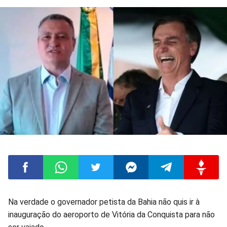
Compartilhar
Compartilhar
Compartilhar
Compartilhar
Compartilhar
Compart
Na verdade o governador petista da Bahia não quis ir à
inauguração do aeroporto de Vitória da Conquista para não
no
no
no
no
no
no