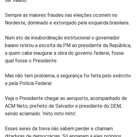
ser vaiado.
Facebook
Whatsapp
Twitter
Messenger
Telegram
Gettr
Sempre as maiores fraudes nas eleições ocorrem no
Nordeste, dominado e extorquido pela esquerda brasileira.
Num ato de insubordinação institucional o governador
baiano retirou a escolta da PM ao presidente da República,
a quem cabe inaugurar a obra do governo federal, fosse
qual fosse o Presidente.
Mas não tem problema, a segurança foi feita pelo exército
e pela Polícia Federal.
Veja o Presidente chegar ao aeroporto, acompanhado de
ACM Neto, prefeito de Salvador e presidente do DEM,
sendo aclamado: ‘mito mito mito’.
Esses seres da treva não sabem perder e chamam
ditaduras de democracias. Só enganam a eles próprios.