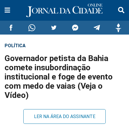
POLÍTICA
Compartilhar
Compartilhar
Compartilhar
Compartilhar
Compartilhar
Compar
Governador petista da Bahia
no
no
no
no
no
no
comete insubordinação
institucional e foge de evento
Facebook
Whatsapp
Twitter
Messenger
Telegram
Gettr
com medo de vaias (Veja o
Vídeo)
LER NA ÁREA DO ASSINANTE