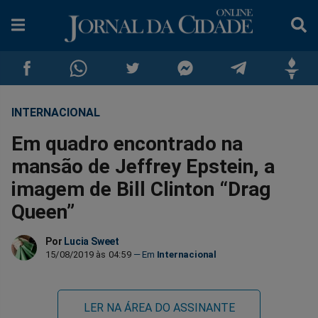
INTERNACIONAL
Compartilhar
Compartilhar
Compartilhar
Compartilhar
Compartilhar
Compar
Em quadro encontrado na
no
no
no
no
no
no
mansão de Jeffrey Epstein, a
imagem de Bill Clinton “Drag
Facebook
Whatsapp
Twitter
Messenger
Telegram
Gettr
Queen”
Por
Lucia Sweet
15/08/2019 às 04:59
Internacional
LER NA ÁREA DO ASSINANTE