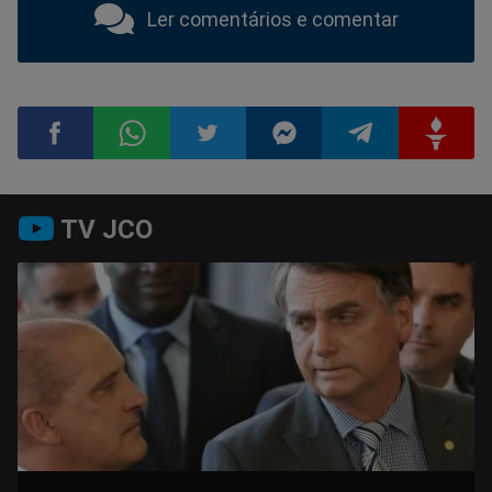
Ler comentários e comentar
Compartilhar
Compartilhar
Compartilhar
Compartilhar
Compartilhar
Compart
TV JCO
no
no
no
no
no
no
Facebook
Whatsapp
Twitter
Messenger
Telegram
Gettr