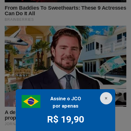
×
Assine o JCO
por apenas
R$ 19,90