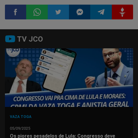
Compartilhar
Compartilhar
Compartilhar
Compartilhar
Compartilhar
Compart
TV JCO
no
no
no
no
no
no
Facebook
Whatsapp
Twitter
Messenger
Telegram
Gettr
VAZA TOGA
05/09/2025
Os piores pesadelos de Lula: Congresso deve