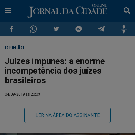
OPINIÃO
Compartilhar
Compartilhar
Compartilhar
Compartilhar
Compartilhar
Compar
Juízes impunes: a enorme
no
no
no
no
no
no
incompetência dos juízes
brasileiros
Facebook
Whatsapp
Twitter
Messenger
Telegram
Gettr
04/09/2019 às 20:03
LER NA ÁREA DO ASSINANTE