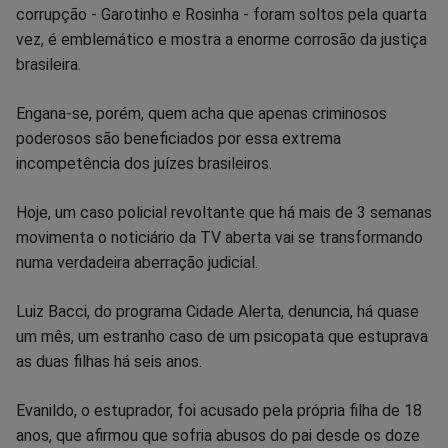
corrupção - Garotinho e Rosinha - foram soltos pela quarta
no
no
no
no
no
no
vez, é emblemático e mostra a enorme corrosão da justiça
brasileira.
Facebook
Whatsapp
Twitter
Messenger
Telegram
Gettr
Engana-se, porém, quem acha que apenas criminosos
poderosos são beneficiados por essa extrema
incompetência dos juízes brasileiros.
Hoje, um caso policial revoltante que há mais de 3 semanas
movimenta o noticiário da TV aberta vai se transformando
numa verdadeira aberração judicial.
Luiz Bacci, do programa Cidade Alerta, denuncia, há quase
um mês, um estranho caso de um psicopata que estuprava
as duas filhas há seis anos.
Evanildo, o estuprador, foi acusado pela própria filha de 18
anos, que afirmou que sofria abusos do pai desde os doze