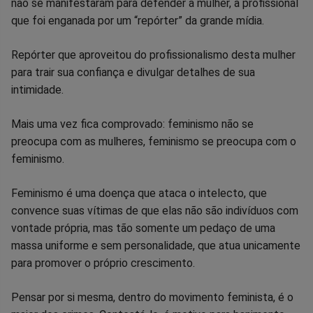
não se manifestaram para defender a mulher, a profissional
no
no
no
no
no
no
que foi enganada por um “repórter” da grande mídia.
Facebook
Whatsapp
Twitter
Messenger
Telegram
Gettr
Repórter que aproveitou do profissionalismo desta mulher
para trair sua confiança e divulgar detalhes de sua
intimidade.
Mais uma vez fica comprovado: feminismo não se
preocupa com as mulheres, feminismo se preocupa com o
feminismo.
Feminismo é uma doença que ataca o intelecto, que
convence suas vítimas de que elas não são indivíduos com
vontade própria, mas tão somente um pedaço de uma
massa uniforme e sem personalidade, que atua unicamente
para promover o próprio crescimento.
Pensar por si mesma, dentro do movimento feminista, é o