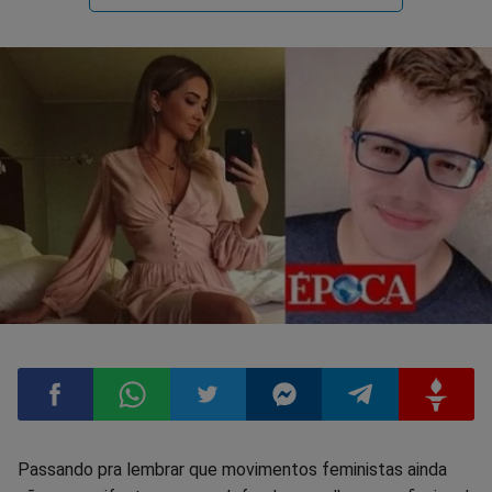
Compartilhar
Compartilhar
Compartilhar
Compartilhar
Compartilhar
Compart
Passando pra lembrar que movimentos feministas ainda