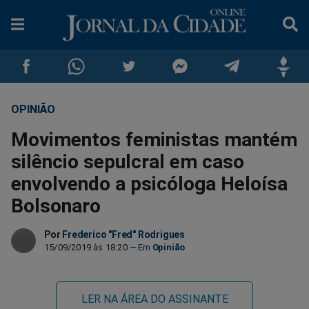
OPINIÃO
Compartilhar
Compartilhar
Compartilhar
Compartilhar
Compartilhar
Compar
Movimentos feministas mantém
no
no
no
no
no
no
silêncio sepulcral em caso
envolvendo a psicóloga Heloísa
Facebook
Whatsapp
Twitter
Messenger
Telegram
Gettr
Bolsonaro
Por
Frederico "Fred" Rodrigues
15/09/2019 às 18:20
Opinião
LER NA ÁREA DO ASSINANTE