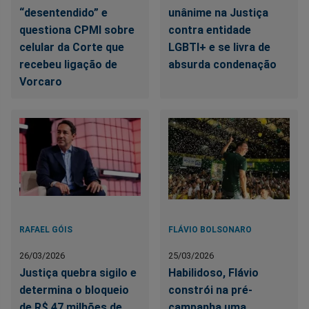
“desentendido” e
unânime na Justiça
questiona CPMI sobre
contra entidade
celular da Corte que
LGBTI+ e se livra de
recebeu ligação de
absurda condenação
Vorcaro
RAFAEL GÓIS
FLÁVIO BOLSONARO
26/03/2026
25/03/2026
Justiça quebra sigilo e
Habilidoso, Flávio
determina o bloqueio
constrói na pré-
de R$ 47 milhões de
campanha uma