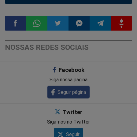
Compartilhar
Compartilhar
Compartilhar
Compartilhar
Compartilhar
Compart
NOSSAS REDES SOCIAIS
no
no
no
no
no
no
Facebook
Facebook
Whatsapp
Twitter
Messenger
Telegram
Gettr
Siga nossa página
Seguir página
Twitter
Siga-nos no Twitter
Seguir