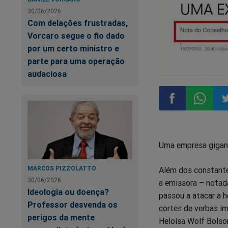
30/06/2026
Com delações frustradas,
Vorcaro segue o fio dado
por um certo ministro e
parte para uma operação
audaciosa
Compartilhar
Compart
Co
Uma empresa gigant
no
no
n
MARCOS PIZZOLATTO
Além dos constantes
Facebook
Whatsa
Tw
30/06/2026
a emissora – notada
Ideologia ou doença?
passou a atacar a h
Professor desvenda os
cortes de verbas im
perigos da mente
Heloísa Wolf Bolso