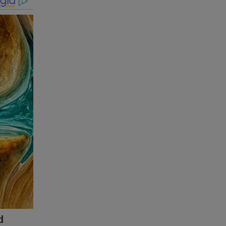
. Cada
r
mero
blica
 vida
ua
erada
a
rupo