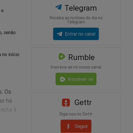
Telegram
 e
Receba as notícias do dia no
Telegram
o, senão
Entrar no canal
 no início
Rumble
Inscreva-se no nosso canal
Inscrever-se
s. Os
as há
Gettr
auta à
Siga-nos no Gettr
Seguir