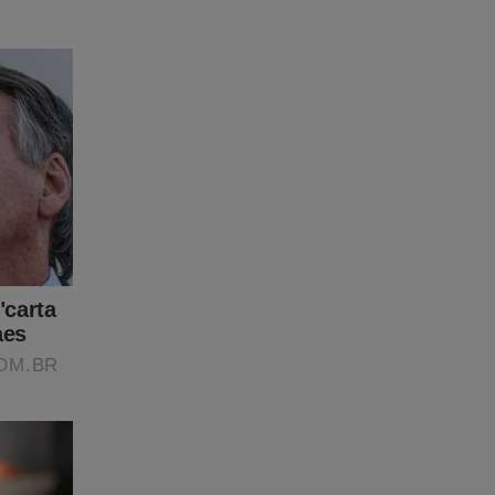
ivos
bulo da
 jamais
ontecem,
decisão