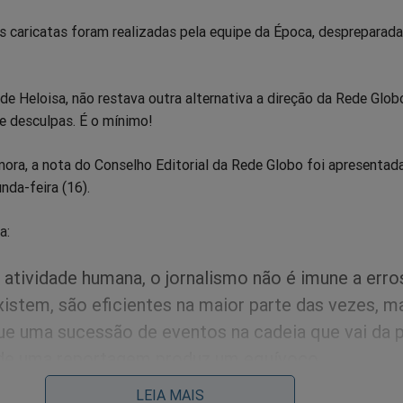
s caricatas foram realizadas pela equipe da Época, despreparada
de Heloisa, não restava outra alternativa a direção da Rede Glob
e desculpas. É o mínimo!
ra, a nota do Conselho Editorial da Rede Globo foi apresentada
nda-feira (16).
a:
atividade humana, o jornalismo não é imune a erro
xistem, são eficientes na maior parte das vezes, m
e uma sucessão de eventos na cadeia que vai da p
de uma reportagem produz um equívoco.
LEIA MAIS