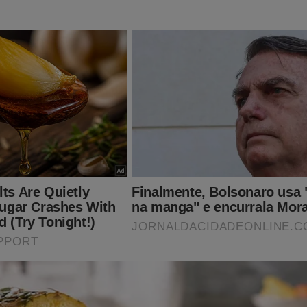
minam: “Quando uma decisão editorial provocar
ntos relevantes, abrangentes e legítimos, os mot
 a tal decisão devem ser esclarecidos”. E o preâm
 estabelece com clareza: “Não há fórmula, e nem
 torne o jornalismo imune a erros. Quando eles ac
do veículo corrigi-los de maneira transparente”.
a esta Carta aos Leitores. Explicar o que levou à 
quivocada, reconhecer publicamente o erro e pedir
 Heloísa Bolsonaro e aos leitores de ÉPOCA.”