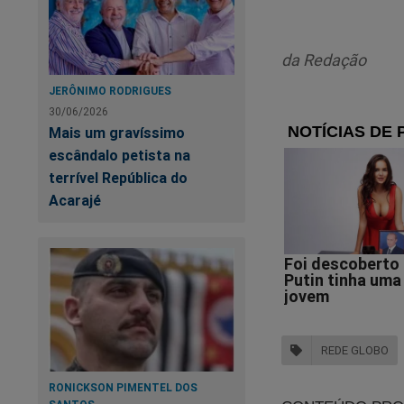
Foi o que a
Heloisa Bol
embaixador”
da Redação
Princípios 
JERÔNIMO RODRIGUES
de suas fon
30/06/2026
Mais um gravíssimo
revista erro
escândalo petista na
terrível República do
É certo que 
Acarajé
das pessoas
de trabalho.
obrigado a 
abre a segui
políticos, a
direção, atl
REDE GLOBO
abdicam em 
RONICKSON PIMENTEL DOS