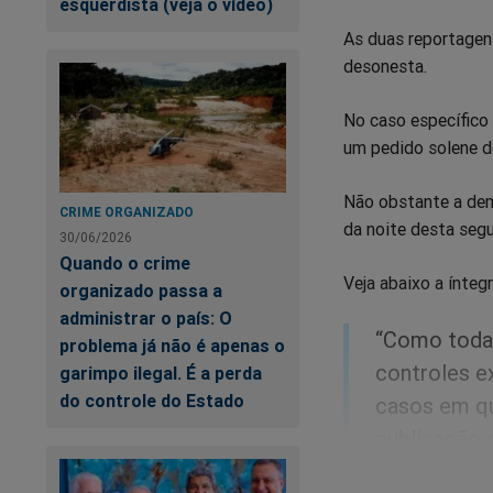
esquerdista (veja o vídeo)
As duas reportagen
desonesta.
No caso específico 
um pedido solene d
Não obstante a demo
CRIME ORGANIZADO
da noite desta segu
30/06/2026
Quando o crime
Veja abaixo a íntegr
organizado passa a
administrar o país: O
“Como toda 
problema já não é apenas o
controles e
garimpo ilegal. É a perda
do controle do Estado
casos em qu
publicação 