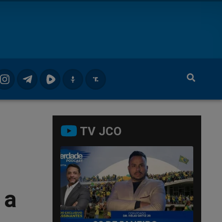
TV JCO
 a