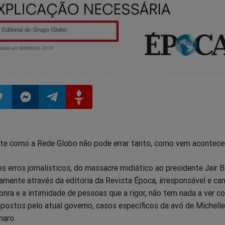
ilhar
mpartilhar
Compartilhar
Compartilhar
Compartilhar
e como a Rede Globo não pode errar tanto, como vem acontece
o
no
no
no
 erros jornalísticos, do massacre midiático ao presidente Jair B
pp
itter
Messenger
Telegram
Gettr
mente através da editoria da Revista Época, irresponsável e can
onra e a intimidade de pessoas que a rigor, não tem nada a ver c
postos pelo atual governo, casos específicos da avó de Michelle
naro.