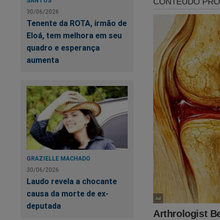
aspectos de
SANTOS
30/06/2026
julgamento d
Tenente da ROTA, irmão de
personalida
Eloá, tem melhora em seu
caso é um c
quadro e esperança
tomada após
aumenta
possível de
O erro da r
ao participa
discreta, n
profissão d
uma figura 
GRAZIELLE MACHADO
30/06/2026
repercussão
Laudo revela a chocante
revista.
causa da morte de ex-
deputada
Em sua seção