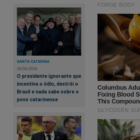
Globo deter
questioname
que levaram
mesma seção
haverá, que
é obrigação 
SANTA CATARINA
É ao que vis
30/06/2026
O presidente ignorante que
editorial e
incentiva o ódio, destrói o
desculpas a
Brasil e nada sabe sobre o
povo catarinense