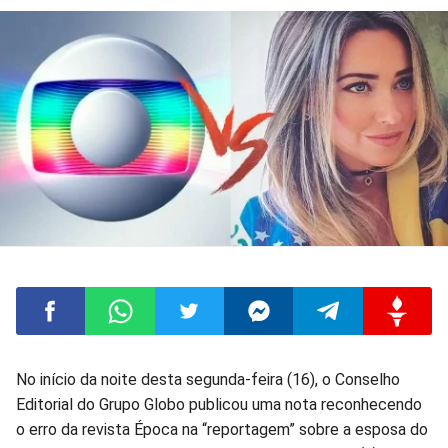
Compartilhar
Compartilhar
Compartilhar
Compartilhar
Compartilhar
Compart
No início da noite desta segunda-feira (16), o Conselho
Editorial do Grupo Globo publicou uma nota reconhecendo
no
no
no
no
no
no
o erro da revista Época na “reportagem” sobre a esposa do