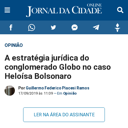
OPINIÃO
Compartilhar
Compartilhar
Compartilhar
Compartilhar
Compartilhar
Compar
A estratégia jurídica do
no
no
no
no
no
no
conglomerado Globo no caso
Heloísa Bolsonaro
Facebook
Whatsapp
Twitter
Messenger
Telegram
Gettr
Por
Guillermo Federico Piacesi Ramos
17/09/2019 às 11:09
Opinião
LER NA ÁREA DO ASSINANTE