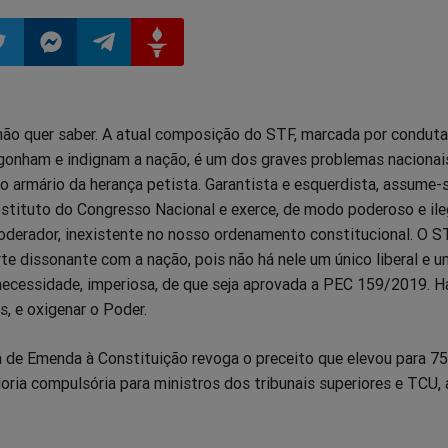
ilhar
mpartilhar
Compartilhar
Compartilhar
Compartilhar
ão quer saber. A atual composição do STF, marcada por conduta
o
no
no
no
gonham e indignam a nação, é um dos graves problemas nacionai
o armário da herança petista. Garantista e esquerdista, assume-s
pp
itter
Messenger
Telegram
Gettr
tituto do Congresso Nacional e exerce, de modo poderoso e ile
derador, inexistente no nosso ordenamento constitucional. O S
rte dissonante com a nação, pois não há nele um único liberal e u
 necessidade, imperiosa, de que seja aprovada a PEC 159/2019. H
as, e oxigenar o Poder.
a de Emenda à Constituição revoga o preceito que elevou para 75
ria compulsória para ministros dos tribunais superiores e TCU,