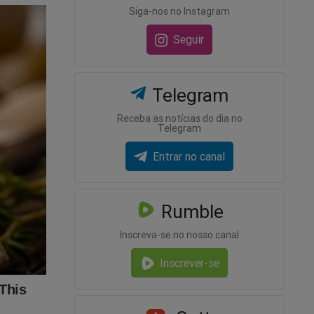
cadeira
Siga-nos no Instagram
Seguir
convicção
am.
“Seu
Telegram
al
concorda
Receba as notícias do dia no
Telegram
ato?
rá todos
Entrar no canal
os da PEC
Rumble
Inscreva-se no nosso canal
Inscrever-se