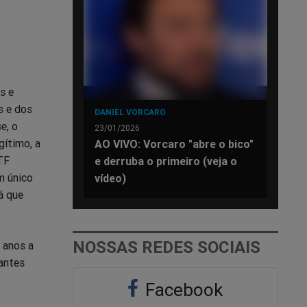
s e
s e dos
DANIEL VORCARO
e, o
23/01/2026
gítimo, a
AO VIVO: Vorcaro "abre o bico"
TF
e derruba o primeiro (veja o
m único
vídeo)
á que
NOSSAS REDES SOCIAIS
 anos a
 antes
Facebook