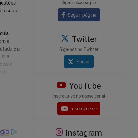
Siga nossa página
gestões
ando como
Seguir página
mula
Twitter
com a
putada Bia
Siga-nos no Twitter
a sua
Seguir
owski,
a de
YouTube
o preso,
Inscreva-se no nosso canal
bandidos
Inscrever-se
tos
os/ano
Instagram
s