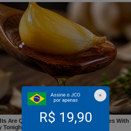
 da PEC devem ser convencidos ou vencidos, têm 
o Nacional e votarão essa matéria.
nte divulgar a lista dos que já aderiram à proposta para que sua 
rizada e para que a sociedade cobre posição dos que não assinar
qui, por que não, deputado? De que modo lhe servem a atu
premo e seu desprezo ao sentimento nacional? O senhor 
tantos se empenham em anular as condenações da Lava J
ue o senhor quer, se preservar a composição do Supremo, te
e volta aos negócios e à impunidade!
”.
irmações que todos devemos fazer aos deputados não signatári
Assine o JCO
×
por apenas
 a lista dos que assinaram a CPI.
R$ 19,90