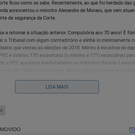
orte ficou como se sabe. Recentemente, ao que foi herdado das 
ainda acrescentou o ministro Alexandre de Moraes, que vem atu
nte de segurança da Corte.
 a retornar à situação anterior. Compulsória aos 70 anos! É fór
ar o Tribunal com algum contraditório e alinhá-lo minimamente 
 ideário que venceu as eleições de 2018. Mérito à iniciativa da de
PEC e coletou 175 assinaturas (o mínimo é 171) necessárias par
da, a PEC aposenta imediatamente os ministros Ricardo Lewand
rco Aurélio Mello e Rosa Weber. Melhor que isso nem uma bandej
LEIA MAIS
 a renovação do Supremo contraria a turma de rab
ios da Lava Jato, os “intelectuais” protetores de 
em superencarceramento enquanto criminosos sol
LA
s nas periferias urbanas, cometem 60 mil homicídi
 de rua atacam e assaltam crianças nas esquinas. O