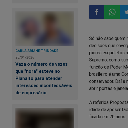
Compartilhar
Compart
Co
Só não sabe quem n
no
no
n
decisões que enver
CARLA ARIANE TRINDADE
piores esqueletos n
Facebook
Whatsa
Tw
25/01/2026
Supremo, como subs
Vaza o número de vezes
função de Poder Mo
que "nora" esteve no
brasileiro é uma Co
Planalto para atender
conservador. Daí a
interesses inconfessáveis
abrir portas e janel
de empresário
A referida Propost
idade de aposentado
fixada em 70 anos.