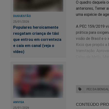
O quadro daquela c
anteriores, Temer 
uma espécie de age
DUGUESTÃO
25/01/2026
A PEC 159/2019 visa
Populares heroicamente
prática para oxigen
resgatam criança de táxi
visão de Brasil e o
que entrou em correnteza
Kicis que propôs a 
e caia em canal (veja o
tramitação. Aprova
vídeo)
Celso de Mello, Ma
doces portugueses.
É obvio que
os adversár
que falam 
PEC DA BENGA
trocam tiro
ANVISA
e meliantes
25/01/2026