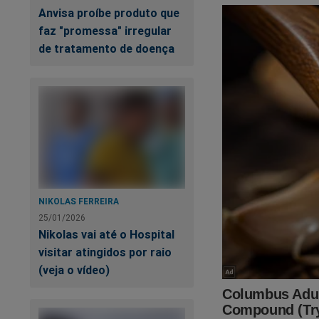
adversários
Anvisa proíbe produto que
no Congress
faz "promessa" irregular
de tratamento de doença
Por isso, é importa
favorável seja valo
nome não consta a
composição do Su
com um STF onde 
Saiba: o Brasil q
esses corruptos d
NIKOLAS FERREIRA
São perguntas e af
25/01/2026
159/2019.
Nikolas vai até o Hospital
visitar atingidos por raio
Conheça e divulgue
(veja o vídeo)