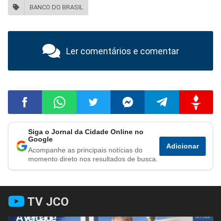
BANCO DO BRASIL
Ler comentários e comentar
Siga o Jornal da Cidade Online no
Compartilhar
Compartilhar
Compartilhar
Compartilhar
Compartilhar
Compart
Google
Adicionar
Acompanhe as principais notícias do
no
no
no
no
no
no
momento direto nos resultados de busca.
Facebook
Whatsapp
Twitter
Messenger
Telegram
Gettr
TV JCO