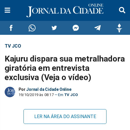
TV JCO
Compartilhar
Compartilhar
Compartilhar
Compartilhar
Compartilhar
Compar
Kajuru dispara sua metralhadora
no
no
no
no
no
no
giratória em entrevista
exclusiva (Veja o vídeo)
Facebook
Whatsapp
Twitter
Messenger
Telegram
Gettr
Por
Jornal da Cidade Online
19/10/2019 às 08:17
TV JCO
LER NA ÁREA DO ASSINANTE