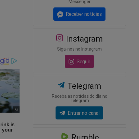
Messenger
gra tal
Receber notícias
nguagem
Instagram
,
Siga-nos no Instagram
Seguir
irá para
 presos”,
Telegram
NDIDOS."
Receba as notícias do dia no
Telegram
Entrar no canal
Rumble