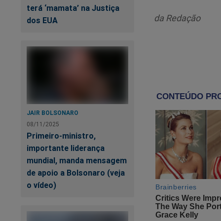
terá ‘mamata’ na Justiça
Insista-se: NENHUM 
da Redação
dos EUA
aberração.
Ninguém duvida de
arrevesada, pedante
confusão total no 
Esse truque infame
libertar, a partir 
JAIR BOLSONARO
colocando nas ruas
08/11/2025
Primeiro-ministro,
O STF NÃO TEM O
importante liderança
mundial, manda mensagem
de apoio a Bolsonaro (veja
o vídeo)