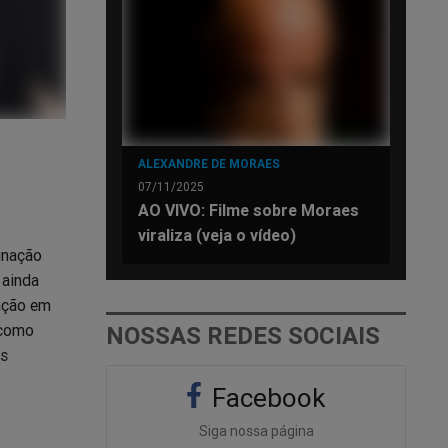
ALEXANDRE DE MORAES
07/11/2025
AO VIVO: Filme sobre Moraes
viraliza (veja o vídeo)
gnação
 ainda
ação em
 como
NOSSAS REDES SOCIAIS
es
Facebook
Siga nossa página