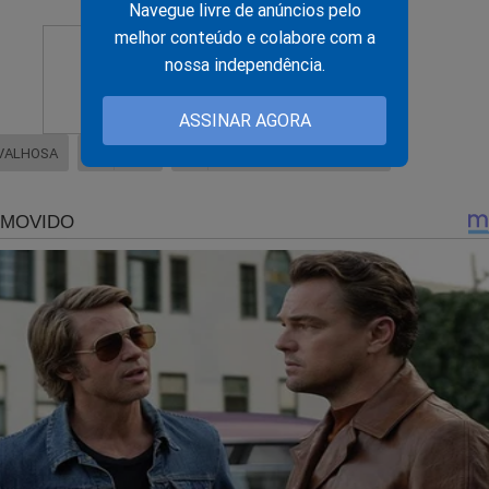
Navegue livre de anúncios pelo
melhor conteúdo e colabore com a
nossa independência.
ASSINAR AGORA
VALHOSA
STF
PRISÃO EM 2ª INSTÂNCIA