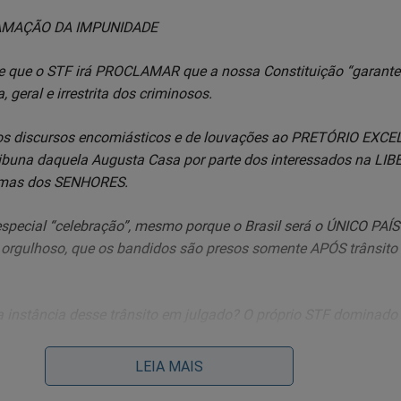
LAMAÇÃO DA IMPUNIDADE
e que o STF irá PROCLAMAR que a nossa Constituição “garante
geral e irrestrita dos criminosos.
rsos discursos encomiásticos e de louvações ao PRETÓRIO EXCE
ribuna daquela Augusta Casa por parte dos interessados na L
 mas dos SENHORES.
special “celebração”, mesmo porque o Brasil será o ÚNICO PAÍ
 orgulhoso, que os bandidos são presos somente APÓS trânsito
ma instância desse trânsito em julgado? O próprio STF dominado
ertamente vão assegurar - pela prescrição ou pelos “excessos da
o dos corruptos e dos grandes criminosos, como, alias, já tem fe
LEIA MAIS