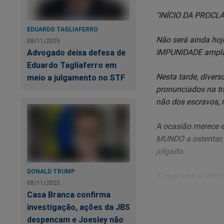
"INÍCIO DA PROC
EDUARDO TAGLIAFERRO
Não será ainda hoj
08/11/2025
IMPUNIDADE ampla, 
Advogado deixa defesa de
Eduardo Tagliaferro em
Nesta tarde, dive
meio a julgamento no STF
pronunciados na t
não dos escravos,
A ocasião merece e
MUNDO a ostentar,
julgado.
DONALD TRUMP
E qual será a últi
08/11/2025
garantistas, que c
Casa Branca confirma
Jato” - a absolviçã
investigação, ações da JBS
os dias.
despencam e Joesley não