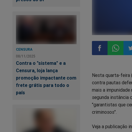
CENSURA
08/11/2025
Compartilhar
Compart
Co
Contra o "sistema" e a
Censura, loja lança
Nesta quarta-feira 
no
no
n
promoção impactante com
contra pautas defe
frete grátis para todo o
mais a impunidade 
Facebook
Whatsa
Tw
país
segunda instância 
"garantistas que c
criminosos".
Veja a publicação in