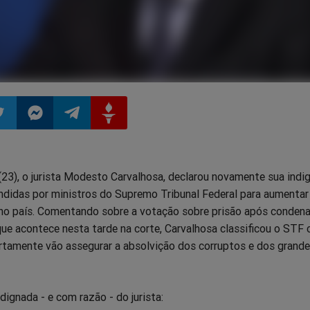
ilhar
mpartilhar
Compartilhar
Compartilhar
Compartilhar
(23), o jurista Modesto Carvalhosa, declarou novamente sua indi
o
no
no
no
ndidas por ministros do Supremo Tribunal Federal para aumentar
no país. Comentando sobre a votação sobre prisão após conden
pp
itter
Messenger
Telegram
Gettr
que acontece nesta tarde na corte, Carvalhosa classificou o STF
ertamente vão assegurar a absolvição dos corruptos e dos grand
dignada - e com razão - do jurista: