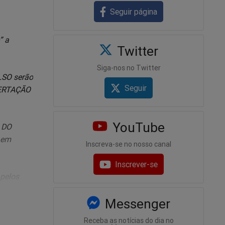
Seguir página
” a
Twitter
Siga-nos no Twitter
LSO serão
Seguir
IBERTAÇÃO
YouTube
S DO
 em
Inscreva-se no nosso canal
Inscrever-se
 pelos
 Lava
Messenger
ito todos
Receba as notícias do dia no