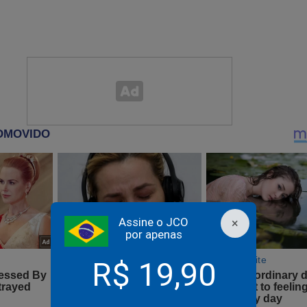
país do mundo civilizado e não civilizado, rico ou pobre, consa
 que o nosso SUPREMO irá mascarar a “DECISÃO” com uma li
, contorcida e ininteligível, a fim de criar, PROPOSITADAMENTE
povo.
, já percebido por Fernando Gabeira (O Globo, 20/10/2019), serv
de agora, milhares de corruptos e demais criminosos “injustamente
 todos os futuros reincidentes.
 DIREITO DE TRANSFORMAR O BRASIL NUMA REPÚBLICA DE BA
Assine o JCO
×
por apenas
R$ 19,90