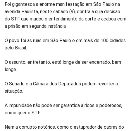
Compartilhar
Compartilhar
Compartilhar
Compartilhar
Compartilhar
Compart
Foi gigantesca a enorme manifestação em São Paulo na
avenida Paulista, neste sábado (9), contra a suja decisão
no
no
no
no
no
no
do STF que mudou o entendimento da corte e acabou com
a prisão em segunda instância.
Facebook
Whatsapp
Twitter
Messenger
Telegram
Gettr
O povo foi às ruas em São Paulo e em mais de 100 cidades
pelo Brasil.
O assunto, entretanto, está longe de ser encerrado, bem
longe.
O Senado e a Câmara dos Deputados podem reverter a
situação.
A impunidade não pode ser garantida a ricos e poderosos,
como quer o STF.
Nem a corrupto notórios, como o estuprador de cabras do