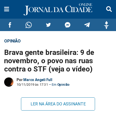
OPINIÃO
Compartilhar
Compartilhar
Compartilhar
Compartilhar
Compartilhar
Compar
Brava gente brasileira: 9 de
no
no
no
no
no
no
novembro, o povo nas ruas
contra o STF (veja o vídeo)
Facebook
Whatsapp
Twitter
Messenger
Telegram
Gettr
Por
Marco Angeli Full
10/11/2019 às 17:31
Opinião
LER NA ÁREA DO ASSINANTE