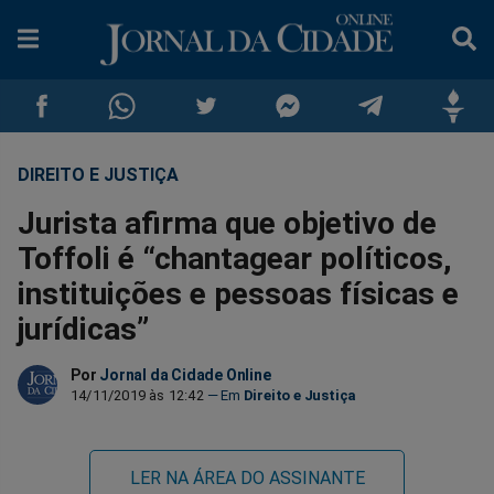
DIREITO E JUSTIÇA
Compartilhar
Compartilhar
Compartilhar
Compartilhar
Compartilhar
Compar
Jurista afirma que objetivo de
no
no
no
no
no
no
Toffoli é “chantagear políticos,
instituições e pessoas físicas e
Facebook
Whatsapp
Twitter
Messenger
Telegram
Gettr
jurídicas”
Por
Jornal da Cidade Online
14/11/2019 às 12:42
Direito e Justiça
LER NA ÁREA DO ASSINANTE