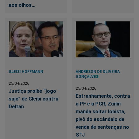
aos olhos...
GLEISI HOFFMANN
ANDRESON DE OLIVEIRA
GONÇALVES
25/04/2026
25/04/2026
Justiça proíbe “jogo
Estranhamente, contra
sujo” de Gleisi contra
a PF e a PGR, Zanin
Deltan
manda soltar lobista,
pivô do escândalo de
venda de sentenças no
STJ