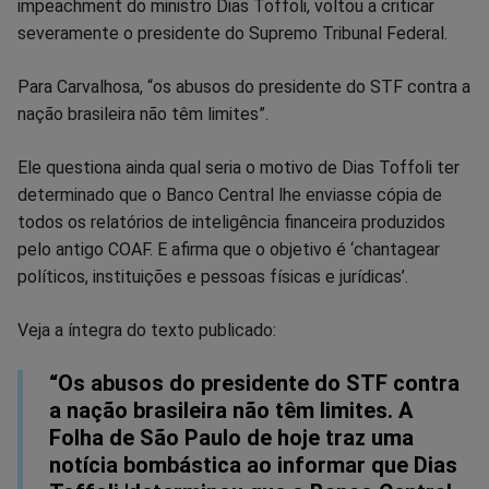
impeachment do ministro Dias Toffoli, voltou a criticar
no
no
no
no
no
no
severamente o presidente do Supremo Tribunal Federal.
Facebook
Whatsapp
Twitter
Messenger
Telegram
Gettr
Para Carvalhosa, “os abusos do presidente do STF contra a
nação brasileira não têm limites”.
Ele questiona ainda qual seria o motivo de Dias Toffoli ter
determinado que o Banco Central lhe enviasse cópia de
todos os relatórios de inteligência financeira produzidos
pelo antigo COAF. E afirma que o objetivo é ‘chantagear
políticos, instituições e pessoas físicas e jurídicas’.
Veja a íntegra do texto publicado:
“Os abusos do presidente do STF contra
a nação brasileira não têm limites. A
Folha de São Paulo de hoje traz uma
notícia bombástica ao informar que Dias