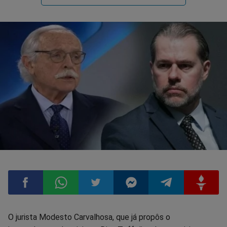
Compartilhar
Compartilhar
Compartilhar
Compartilhar
Compartilhar
Compart
O jurista Modesto Carvalhosa, que já propôs o