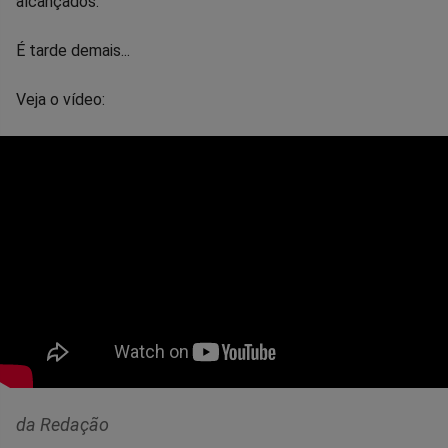
alcançados.
É tarde demais...
Veja o vídeo:
da Redação