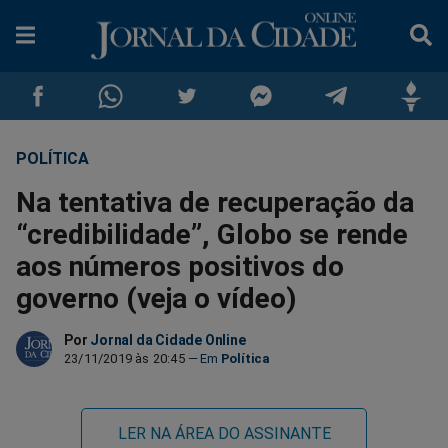
POLÍTICA
Compartilhar
Compartilhar
Compartilhar
Compartilhar
Compartilhar
Compar
Na tentativa de recuperação da
no
no
no
no
no
no
“credibilidade”, Globo se rende
aos números positivos do
Facebook
Whatsapp
Twitter
Messenger
Telegram
Gettr
governo (veja o vídeo)
Por
Jornal da Cidade Online
23/11/2019 às 20:45
Política
LER NA ÁREA DO ASSINANTE