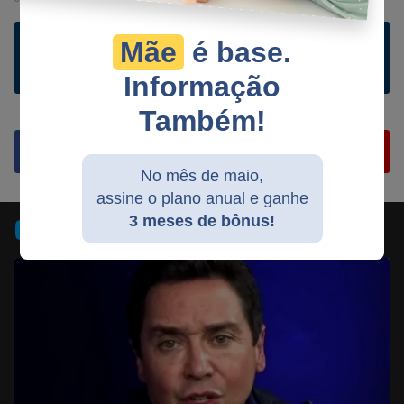
Mãe
é base.
Ler comentários e comentar
Informação
Também!
No mês de maio,
assine o plano anual e ganhe
Compartilhar
Compartilhar
Compartilhar
Compartilhar
Compartilhar
Compart
3 meses de bônus!
TV JCO
no
no
no
no
no
no
Facebook
Whatsapp
Twitter
Messenger
Telegram
Gettr