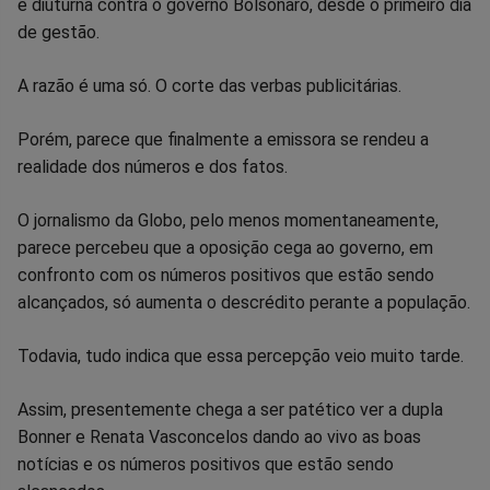
e diuturna contra o governo Bolsonaro, desde o primeiro dia
no
no
no
no
no
no
de gestão.
Facebook
Whatsapp
Twitter
Messenger
Telegram
Gettr
A razão é uma só. O corte das verbas publicitárias.
Porém, parece que finalmente a emissora se rendeu a
realidade dos números e dos fatos.
O jornalismo da Globo, pelo menos momentaneamente,
parece percebeu que a oposição cega ao governo, em
confronto com os números positivos que estão sendo
alcançados, só aumenta o descrédito perante a população.
Todavia, tudo indica que essa percepção veio muito tarde.
Assim, presentemente chega a ser patético ver a dupla
Bonner e Renata Vasconcelos dando ao vivo as boas
notícias e os números positivos que estão sendo