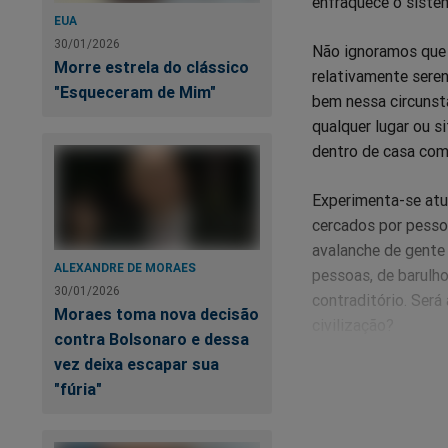
enfraquece o sistem
EUA
30/01/2026
Não ignoramos que 
Morre estrela do clássico
relativamente sere
"Esqueceram de Mim"
bem nessa circunst
qualquer lugar ou 
dentro de casa com 
Experimenta-se atu
cercados por pessoa
avalanche de gente 
ALEXANDRE DE MORAES
pessoas, de barulho
30/01/2026
contraditório. Será
Moraes toma nova decisão
civilização?
contra Bolsonaro e dessa
vez deixa escapar sua
Há os que defendem 
"fúria"
é de mão dupla. Uma
ausência, da perda 