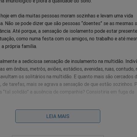
a imunológico e piora a qualidade do sono.
hoje em dia muitas pessoas moram sozinhas e levam uma vida
na. Não se pode dizer que são pessoas “doentes” se as mesmas 
ância. Até porque, a sensação de isolamento pode estar present
situação, como numa festa com os amigos, no trabalho e até me
a própria família.
almente a sediciosa sensação de insulamento na multidão. Indiv
s em ônibus, metrôs, aviões, estádios, avenidas, ruas, contudo,
avultam os solitários na multidão. E quanto mais são cercados 
, de tarefas, mais se agrava a sensação de que estão sozinhos. 
 a “tal solidão” a ausência de companhia? Consistiria em fuga da
que solidão seja a arte do encontro com o vazio existencial. Es
LEIA MAIS
 é o da existência, da busca de um significado metafísico; a out
de algo importante. A liberdade é uma descoberta solitária e por 