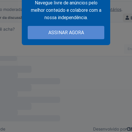
Navegue livre de anúncios pelo
etamente isolados não dispomos de todas as faculdades. No i
melhor conteúdo e colabore com a
os brutalizados e morremos. Por essas razões é importante cara
nossa independência.
es – aquela que significa fuga deliberada do convívio social daqu
 alma.
ASSINAR AGORA
viço aos semelhantes gera a grandeza. A rocha que sustenta a pl
da e o Sol que alimenta o mundo inteiro brilha sozinho. Emmanu
o Calvário, de cruz aos ombros feridos e ninguém o seguiu na mo
o de dois malfeitores, constrangidos à punição, em obediência à 
s outros, na marcha de sacrifício e engrandecimento. “E não ol
o da redenção que exerceu para todas as criaturas, o Divino Amig
 viveu, lutou e sofreu sozinho, mas também foi perseguido e