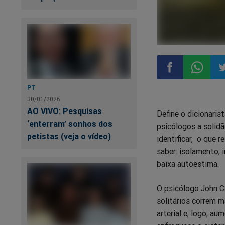
PT
Compartilhar
Compart
Co
30/01/2026
AO VIVO: Pesquisas
Define o dicionaris
no
no
n
‘enterram’ sonhos dos
psicólogos a solid
petistas (veja o vídeo)
identificar, o que 
Facebook
Whatsa
Tw
saber: isolamento, 
baixa autoestima.
O psicólogo John C
solitários correm m
arterial e, logo, a