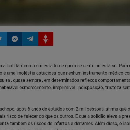
ilhar
mpartilhar
Compartilhar
Compartilhar
Compartilhar
ta a 'solidão' como um estado de quem se sente ou está só. Para 
o
no
no
no
ão é uma 'moléstia astuciosa' que nenhum instrumento médico c
resulta , quase sempre , em determinados reflexos comportamentai
pp
itter
Messenger
Telegram
Gettr
inabalável esmorecimento, irreprimível indisposição, tristeza se
achopo, após 6 anos de estudos com 2 mil pessoas, afirma que 
ais risco de falecer do que os outros. É que a solidão eleva a pre
umenta também os riscos de infartos e derrames. Além disso, o is