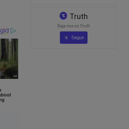
inho não
tabelecer
e a
Truth
Siga-nos no Truth
Seguir
enso e
rsas
soas, mas
rminado,
de chorar
temer a
omo um
ais e por
do-nos