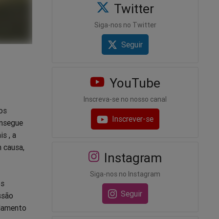
Twitter
Siga-nos no Twitter
Seguir
YouTube
Inscreva-se no nosso canal
os
Inscrever-se
onsegue
s , a
m causa,
Instagram
Siga-nos no Instagram
os
Seguir
ssão
olamento