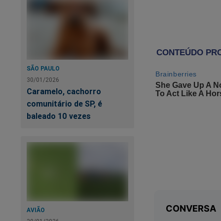
muitos tentam evitá
é vergonhoso. Toda
um diálogo interno 
harmonia e a paz d
Realmente há quem 
SÃO PAULO
programação. Quand
30/01/2026
palpitante. Há tan
Caramelo, cachorro
maledicentes ou pe
comunitário de SP, é
com a alma amargur
baleado 10 vezes
conforme narra o Ec
“Há tempo de nasce
e tempo de sorrir; 
frutífera solidão? 
tesouro. Aproveite
Obviamente o “isola
AVIÃO
instinto buscamos 