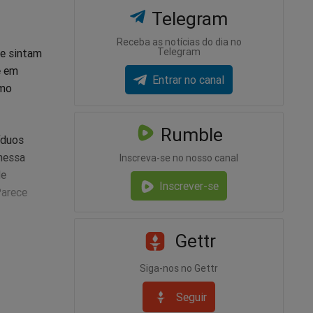
Telegram
Receba as notícias do dia no
Telegram
se sintam
e em
Entrar no canal
smo
Rumble
íduos
 nessa
Inscreva-se no nosso canal
de
Inscrever-se
Parece
Gettr
se vazio
Siga-nos no Gettr
ra é o da
isso
Seguir