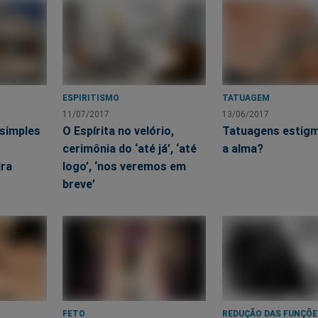
ESPIRITISMO
TATUAGEM
11/07/2017
13/06/2017
 simples
O Espírita no velório,
Tatuagens estig
cerimônia do ‘até já’, ‘até
a alma?
ira
logo’, ‘nos veremos em
breve’
FETO
REDUÇÃO DAS FUNÇÕE