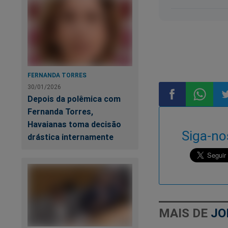
Referências bibliog
[1] Eclesiastes
[2] Xavier, Franci
Ed. FEB, 1999
FERNANDA TORRES
30/01/2026
Depois da polêmica com
[3] Idem
Fernanda Torres,
Compartilhar
Compart
Co
Havaianas toma decisão
Siga-no
drástica internamente
no
no
n
Se você é a favor d
página no Facebook
Facebook
Whatsa
Tw
MAIS DE
JO