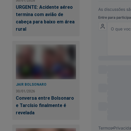
30/01/2026
URGENTE: Acidente aéreo
mutuamente. Compl
termina com avião de
incondicional ficam
cabeça para baixo em área
as distintas solidõ
rural
que nos abastece a
A solidão com o ser
costuma viver isola
que “Jesus escalou 
afrontosa, à exceçã
[2]
JAIR BOLSONARO
Não esperemos pelo
30/01/2026
que, pelo ministéri
Conversa entre Bolsonaro
Homens não somente
e Tarcísio finalmente é
crucificado...” [3]
revelada
Jorge Hessen