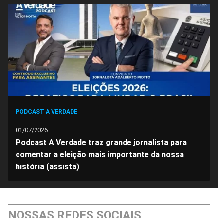
no
no
no
no
no
no
Facebook
Whatsapp
Twitter
Messenger
Telegram
Gettr
PODCAST A VERDADE
01/07/2026
Podcast A Verdade traz grande jornalista para
comentar a eleição mais importante da nossa
história (assista)
NOSSAS REDES SOCIAIS