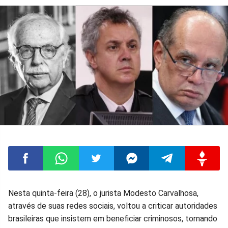
Compartilhar
Compartilhar
Compartilhar
Compartilhar
Compartilhar
Compart
Nesta quinta-feira (28), o jurista Modesto Carvalhosa,
através de suas redes sociais, voltou a criticar autoridades
no
no
no
no
no
no
brasileiras que insistem em beneficiar criminosos, tornando