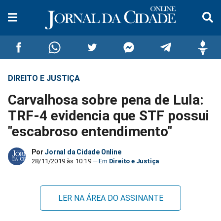
DIREITO E JUSTIÇA
Compartilhar
Compartilhar
Compartilhar
Compartilhar
Compartilhar
Compar
Carvalhosa sobre pena de Lula:
no
no
no
no
no
no
TRF-4 evidencia que STF possui
"escabroso entendimento"
Facebook
Whatsapp
Twitter
Messenger
Telegram
Gettr
Por
Jornal da Cidade Online
28/11/2019 às 10:19
Direito e Justiça
LER NA ÁREA DO ASSINANTE