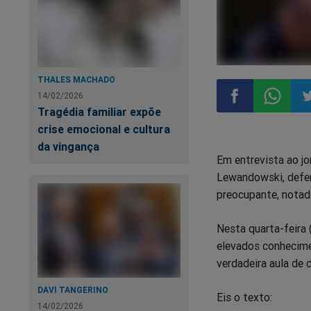
THALES MACHADO
14/02/2026
Tragédia familiar expõe
crise emocional e cultura
Compartilhar
Compart
Co
da vingança
Em entrevista ao jo
no
no
n
Lewandowski, defen
preocupante, notad
Facebook
Whatsa
Tw
Nesta quarta-feira (
elevados conhecime
verdadeira aula de d
DAVI TANGERINO
Eis o texto:
14/02/2026