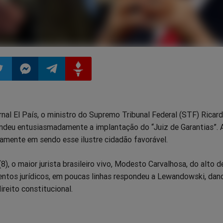
ilhar
mpartilhar
Compartilhar
Compartilhar
Compartilhar
rnal El País, o ministro do Supremo Tribunal Federal (STF) Ricar
o
no
no
no
deu entusiasmadamente a implantação do “Juiz de Garantias”. 
amente em sendo esse ilustre cidadão favorável.
pp
itter
Messenger
Telegram
Gettr
8), o maior jurista brasileiro vivo, Modesto Carvalhosa, do alto d
ntos jurídicos, em poucas linhas respondeu a Lewandowski, da
ireito constitucional.