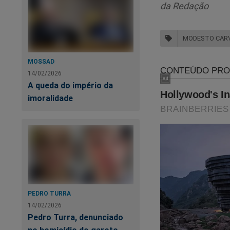
da Redação
quando, ao c
não pode se
MODESTO CAR
absoluta ma
da magistra
MOSSAD
nosso ordena
14/02/2026
A queda do império da
imoralidade
PEDRO TURRA
14/02/2026
Pedro Turra, denunciado