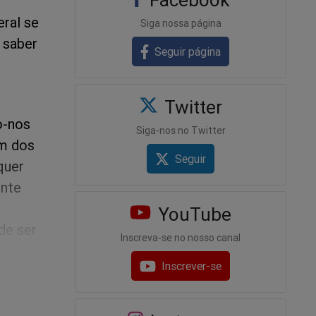
eral se
Siga nossa página
 saber
Seguir página
Twitter
o-nos
Siga-nos no Twitter
um dos
Seguir
quer
ente
YouTube
de ser
Inscreva-se no nosso canal
uz
Inscrever-se
i