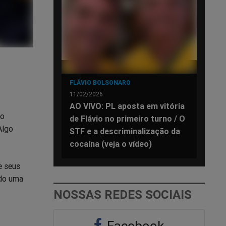
FLÁVIO BOLSONARO
11/02/2026
AO VIVO: PL aposta em vitória
do
de Flávio no primeiro turno / O
Algo
STF e a descriminalização da
cocaína (veja o vídeo)
e seus
ndo uma
NOSSAS REDES SOCIAIS
Facebook