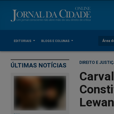
Área d
EDITORIAIS
BLOGS E COLUNAS
DIREITO E JUSTI
ÚLTIMAS NOTÍCIAS
Carval
Consti
Lewan