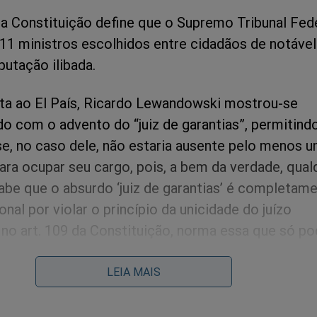
 da Constituição define que o Supremo Tribunal Fed
1 ministros escolhidos entre cidadãos de notável
eputação ilibada.
ta ao El País, Ricardo Lewandowski mostrou-se
o com o advento do “juiz de garantias”, permitind
se, no caso dele, não estaria ausente pelo menos 
para ocupar seu cargo, pois, a bem da verdade, qual
sabe que o absurdo ‘juiz de garantias’ é completam
onal por violar o princípio da unicidade do juízo
no art. 109 da Constituição, norma essa que só po
r PEC, e não mera lei ordinária, como a que deu à l
trengo jurídico.
LEIA MAIS
so, estamos com o ilustre Professor Adilson Dallar