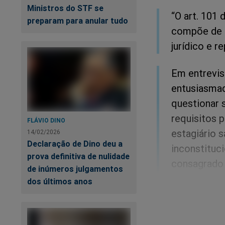
Ministros do STF se
“O art. 101
preparam para anular tudo
compõe de 1
jurídico e r
Em entrevis
entusiasmad
questionar 
requisitos 
FLÁVIO DINO
estagiário 
14/02/2026
Declaração de Dino deu a
inconstituci
prova definitiva de nulidade
consagrado 
de inúmeros julgamentos
revogada po
dos últimos anos
aquele mons
Por tudo is