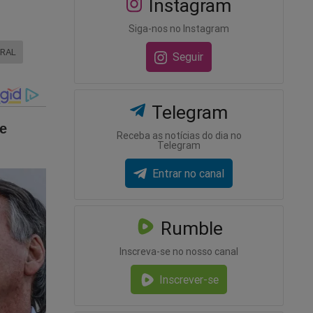
Instagram
 STF
Siga-nos no Instagram
m sua
ERAL
ercício
Seguir
r de
Telegram
Receba as notícias do dia no
Telegram
Entrar no canal
Rumble
Inscreva-se no nosso canal
Inscrever-se