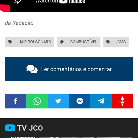
da Redação
JAIR BOLSONARO
COMBUSTÍVEL
ICMS
Ler comentários e comentar
Compartilhar
Compartilhar
Compartilhar
Compartilhar
Compartilhar
Compart
TV JCO
no
no
no
no
no
no