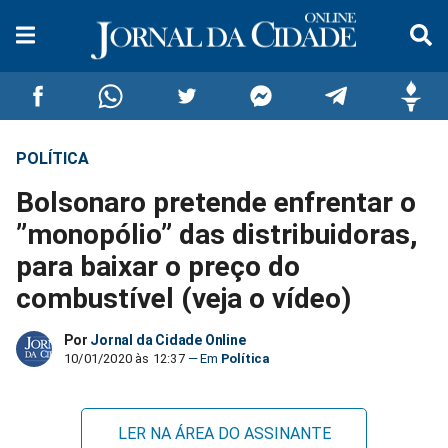
POLÍTICA
Compartilhar
Compartilhar
Compartilhar
Compartilhar
Compartilhar
Compar
Bolsonaro pretende enfrentar o
no
no
no
no
no
no
”monopólio” das distribuidoras,
para baixar o preço do
Facebook
Whatsapp
Twitter
Messenger
Telegram
Gettr
combustível (veja o vídeo)
Por
Jornal da Cidade Online
10/01/2020 às 12:37
Política
LER NA ÁREA DO ASSINANTE