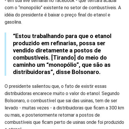
- em sua live semanal no facebook - que tentará acabar
no
no
no
no
no
no
com o “monopólio” existente no setor de combustíveis. A
idéia do presidente é baixar o preço final do etanol e
Facebook
Whatsapp
Twitter
Messenger
Telegram
Gettr
gasolina.
“Estou trabalhando para que o etanol
produzido em refinarias, possa ser
vendido diretamente a postos de
combustíveis. [Tirando] do meio do
caminho um “monopólio”, que são as
distribuidoras”, disse Bolsonaro.
O presidente salientou que, o fato de existir essas
distribuidoras encarece muito o valor do etanol. Segundo
Bolsonaro, o combustível que sai das usinas, tem de ser
levado - muitas vezes - a distribuidoras que ficam a 300 km
ou mais, e posteriormente retornar a postos de
combustíveis que ficam perto de usinas onde foi produzido