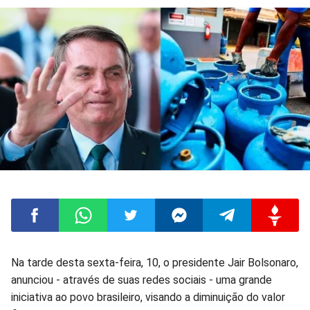
Compartilhar
Compartilhar
Compartilhar
Compartilhar
Compartilhar
Compart
Na tarde desta sexta-feira, 10, o presidente Jair Bolsonaro,
anunciou - através de suas redes sociais - uma grande
no
no
no
no
no
no
iniciativa ao povo brasileiro, visando a diminuição do valor