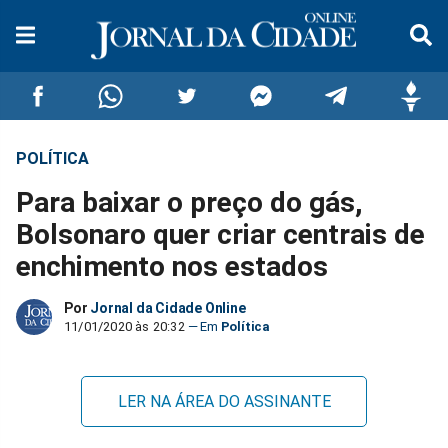
POLÍTICA
Compartilhar
Compartilhar
Compartilhar
Compartilhar
Compartilhar
Compar
Para baixar o preço do gás,
no
no
no
no
no
no
Bolsonaro quer criar centrais de
enchimento nos estados
Facebook
Whatsapp
Twitter
Messenger
Telegram
Gettr
Por
Jornal da Cidade Online
11/01/2020 às 20:32
Política
LER NA ÁREA DO ASSINANTE