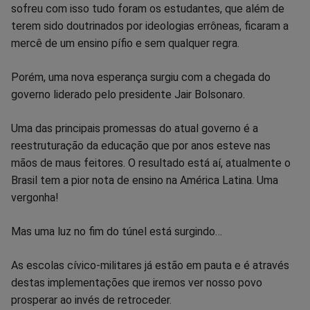
Facebook
Whatsapp
Twitter
Messenger
Telegram
Gettr
sofreu com isso tudo foram os estudantes, que além de
terem sido doutrinados por ideologias errôneas, ficaram a
mercê de um ensino pífio e sem qualquer regra.
Porém, uma nova esperança surgiu com a chegada do
governo liderado pelo presidente Jair Bolsonaro.
Uma das principais promessas do atual governo é a
reestruturação da educação que por anos esteve nas
mãos de maus feitores. O resultado está aí, atualmente o
Brasil tem a pior nota de ensino na América Latina. Uma
vergonha!
Mas uma luz no fim do túnel está surgindo…
As escolas cívico-militares já estão em pauta e é através
destas implementações que iremos ver nosso povo
prosperar ao invés de retroceder.