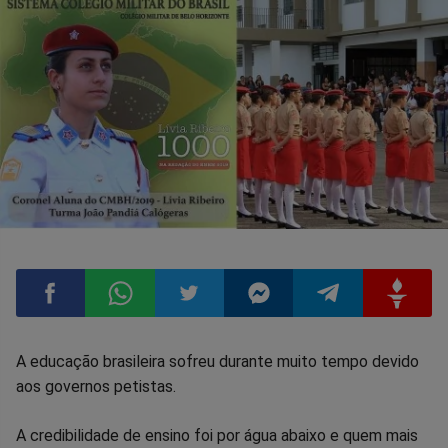
Compartilhar
Compartilhar
Compartilhar
Compartilhar
Compartilhar
Compart
A educação brasileira sofreu durante muito tempo devido
aos governos petistas.
no
no
no
no
no
no
A credibilidade de ensino foi por água abaixo e quem mais