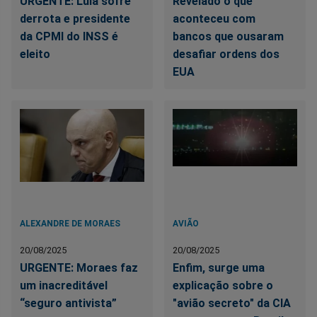
URGENTE: Lula sofre
Revelado o que
derrota e presidente
aconteceu com
da CPMI do INSS é
bancos que ousaram
eleito
desafiar ordens dos
EUA
ALEXANDRE DE MORAES
AVIÃO
20/08/2025
20/08/2025
URGENTE: Moraes faz
Enfim, surge uma
um inacreditável
explicação sobre o
“seguro antivista”
"avião secreto" da CIA