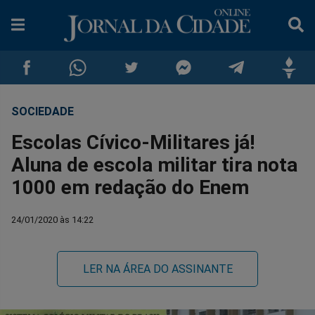
SOCIEDADE
Compartilhar
Compartilhar
Compartilhar
Compartilhar
Compartilhar
Compar
Escolas Cívico-Militares já!
no
no
no
no
no
no
Aluna de escola militar tira nota
1000 em redação do Enem
Facebook
Whatsapp
Twitter
Messenger
Telegram
Gettr
24/01/2020 às 14:22
LER NA ÁREA DO ASSINANTE