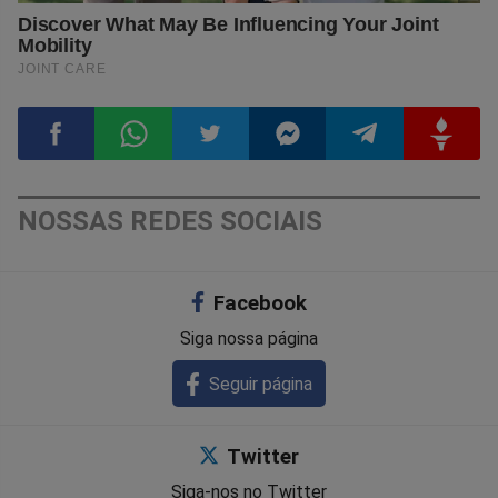
Compartilhar
Compartilhar
Compartilhar
Compartilhar
Compartilhar
Compart
NOSSAS REDES SOCIAIS
no
no
no
no
no
no
Facebook
Facebook
Whatsapp
Twitter
Messenger
Telegram
Gettr
Siga nossa página
Seguir página
Twitter
Siga-nos no Twitter