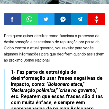
Compartilhar
Compartilhar
Compartilhar
Compartilhar
Compartilhar
Compart
Para quem quiser decifrar como funciona o processo de
desinformação e assassinato de reputação por parte da
no
no
no
no
no
no
Globo contra o atual governo, vou revelar para vocês
algumas informações para que decifrem quando assistirem
Facebook
Whatsapp
Twitter
Messenger
Telegram
Gettr
ao próximo Jornal Nacional:
1- Faz parte da estratégia de
desinformação usar frases negativas de
impacto, como:
"Bolsonaro ataca,"
"declaração polêmica," "crise no governo,"
etc. Reparem que essas frases são ditas
com muita ênfase, e sempre vem
acompanhadas da palavra Bolsonaro...