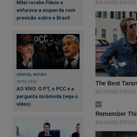
Milei recebe Flávio e
enfurece a esquerda com
previsão sobre o Brasil
SENIVAL MOURA
30/06/2026
AO VIVO: O PT, o PCC e a
pergunta incômoda (veja o
vídeo)