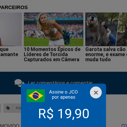
Ler comentários e comentar
×
Assine o JCO
por apenas
R$ 19,90
POLÍCIA CIVIL