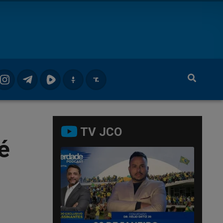
TV JCO
é