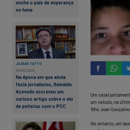
enche o país de esperança
no hexa
JILMAR TATTO
30/06/2026
Na época em que ainda
Compartilhar
Compart
Co
fazia jornalismo, Reinaldo
Azevedo escreveu um
Um casal juntament
no
no
n
curioso artigo sobre o elo
um veículo, na últi
de petistas com o PCC
filho Juan Gonçalves
Facebook
Whatsa
Tw
No entanto, um laud