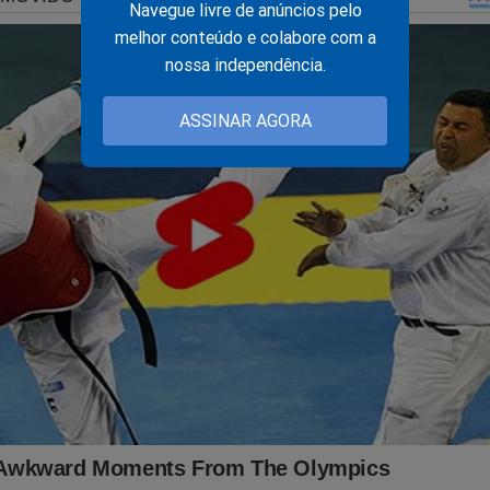
Navegue livre de anúncios pelo
melhor conteúdo e colabore com a
nossa independência.
ASSINAR AGORA