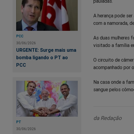
pauladas.
A herança pode ser 
com a namorada, de
PCC
As duas mulheres fo
30/06/2026
visitado a família 
URGENTE: Surge mais uma
bomba ligando o PT ao
O circuito de câmer
PCC
acompanhado por ou
Na casa onde a fam
sangue pelos cômo
da Redação
PT
30/06/2026