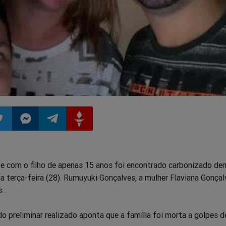
ilhar
mpartilhar
Compartilhar
Compartilhar
Compartilhar
e com o filho de apenas 15 anos foi encontrado carbonizado den
o
no
no
no
ma terça-feira (28). Rumuyuki Gonçalves, a mulher Flaviana Gonçal
 .
pp
itter
Messenger
Telegram
Gettr
o preliminar realizado aponta que a família foi morta a golpes d