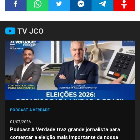
Compartilhar
Compartilhar
Compartilhar
Compartilhar
Compartilhar
Compart
TV JCO
no
no
no
no
no
no
Facebook
Whatsapp
Twitter
Messenger
Telegram
Gettr
PODCAST A VERDADE
01/07/2026
Podcast A Verdade traz grande jornalista para
comentar a eleição mais importante da nossa