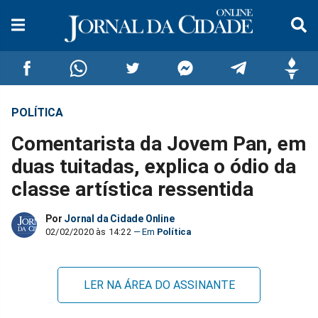
POLÍTICA
Compartilhar
Compartilhar
Compartilhar
Compartilhar
Compartilhar
Compar
Comentarista da Jovem Pan, em
no
no
no
no
no
no
duas tuitadas, explica o ódio da
classe artística ressentida
Facebook
Whatsapp
Twitter
Messenger
Telegram
Gettr
Por
Jornal da Cidade Online
02/02/2020 às 14:22
Política
LER NA ÁREA DO ASSINANTE