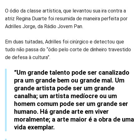
Compartilhar
Compartilhar
Compartilhar
Compartilhar
Compartilhar
Compart
O ódio da classe artística, que levantou sua ira contra a
atriz Regina Duarte foi resumida de maneira perfeita por
no
no
no
no
no
no
Adrilles Jorge, da Rádio Jovem Pan.
Facebook
Whatsapp
Twitter
Messenger
Telegram
Gettr
Em duas tuitadas, Adrilles foi cirúrgico e detectou que
tudo não passa do “ódio pelo corte de dinheiro travestido
de defesa à cultura”.
“Um grande talento pode ser canalizado
pra um grande bem ou grande mal. Um
grande artista pode ser um grande
canalha; um artista medíocre ou um
homem comum pode ser um grande ser
humano. Há grande arte em viver
moralmente; a arte maior é a obra de uma
vida exemplar.